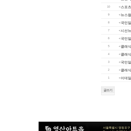
10
<스포츠
9
<뉴스컬
8
<국민일
7
<시선뉴
6
<국민일
5
<클래식영
4
<클래식
3
<국민일
2
<클래식
1
<이데일
글쓰기
서울특별시 영등포구 여의공원로