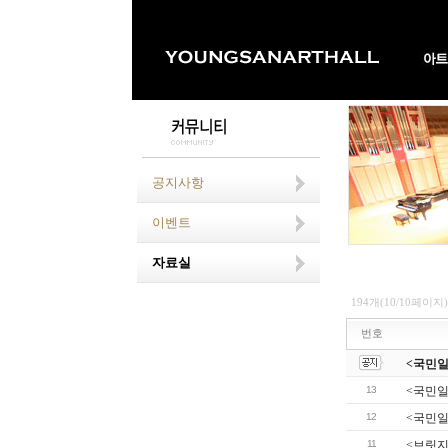
공지사항
이벤트
자료실
194개(10/10페이지)
번호
<국민일보
13
<국민일
12
<국민일
11
<브릿지