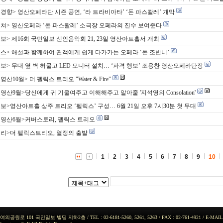
경향> 영산오페라단 시즌 공연, ‘라 트라비아타’ ‘돈 파스콸레’ 개막
쳐> 영산오페라 ‘돈 파스콸레’ 소극장 오페라의 진수 보여준다
보> 제16회 국민일보 신인음악회 21, 23일 영산아트홀서 개최
스> 해설과 함께하여 관객에게 쉽게 다가가는 오페라 ‘돈 조반니’
보> 무대 옆 벽 허물고 LED 모니터 설치… ‘파격 행보’ 조용찬 영산오페라단장
산10월> 더 펠릭스 트리오 "Water & Fire"
영산9월>당신에게 귀 기울여주고 이해해주고 알아줄 '지석영의 Consolation'
보>영산아트홀 상주 트리오 ‘펠릭스’ 구성… 6월 21일 오후 7시30분 첫 무대
영산6월>커버스토리, 펠릭스 트리오
리>더 펠릭스트리오, 열정의 출발
1
2
3
4
5
6
7
8
9
10
 101 국민일보 빌딩 지하2층 / TEL : 02-6181-5260, 5261, 5263 / FAX : 02-761-4921 / E-MAIL