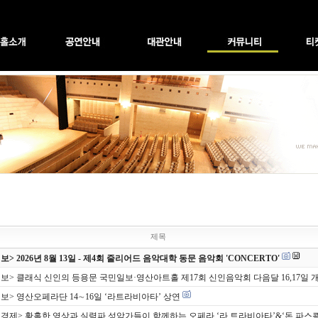
제목
> 2026년 8월 13일 - 제4회 줄리어드 음악대학 동문 음악회 'CONCERTO'
보> 클래식 신인의 등용문 국민일보·영산아트홀 제17회 신인음악회 다음달 16,17일 
보> 영산오페라단 14∼16일 ‘라트라비아타’ 상연
경제> 황홀한 영상과 실력파 성악가들이 함께하는 오페라 ‘라 트라비아타’&‘돈 파스