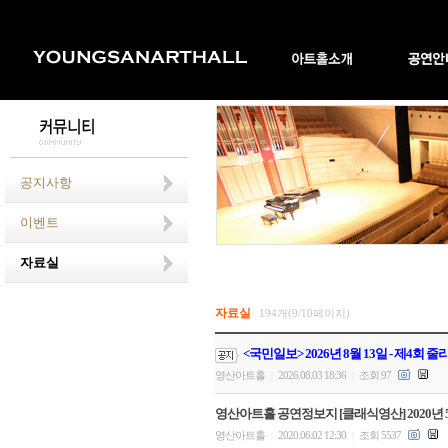
공지사항
이벤트
자료실
자료실
194개(9/10페이지)
<국민일보> 2026년 8월 13일 - 제4회
영산아트홀
2026.08.03 18:36
조회 97
|
|
영산아트홀 공연정보지 [클래식영산] 2020년 5
영산아트홀
2020.06.02 12:30
조회 5537
|
|