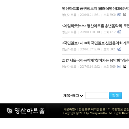
영산아트홀 공연정보지 [클래식영산] 2019년 
영산아트홀
2019.01.21 16:51
조회 5900
|
|
<데일리굿뉴스> 영산아트홀 송년음악회 '로
영산아트홀
2019.01.11 09:10
조회 4752
|
|
<국민일보> 제18회 국민일보 신인음악회 개최
영산아트홀
2018.03.07 12:46
조회 6881
|
|
2017 서울국제음악제 '찾아가는 음악회' 영산아
영산아트홀
2017.09.14 16:32
조회 5029
|
|
서울특별시 영등포구 여의공원로 101 국민일보 빌딩 지하2층 / TEL 
Copyright @ 2014 by Youngsanarthall All Rights Reser