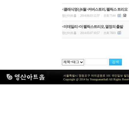
<클래식영산6월>커버스토리, 펠릭스 트리오
영산아트홀
2014.06.03 12:37
조회 7144
|
|
<이데일리>더 펠릭스트리오, 열정의 출발
영산아트홀
2014.05.07 10:57
조회 7603
|
|
서울특별시 영등포구 여의공원로 101 국민일보 빌딩 지하2층 / TEL 
Copyright @ 2014 by Youngsanarthall All Rights Reser