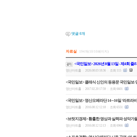
댓글
0
개
자료실
194개(10/10페이지)
<국민일보> 2026년 8월 13일 - 제4회
영산아트홀
2026.08.03 18:36
조회 115
|
|
<국민일보> 클래식 신인의 등용문 국민일보·영
영산아트홀
2017.02.20 17:59
조회 6601
|
|
<국민일보> 영산오페라단 14∼16일 ‘라트라비
영산아트홀
2016.08.12 12:18
조회 6551
|
|
<브릿지경제> 황홀한 영상과 실력파 성악가들
영산아트홀
2016.08.12 12:13
조회 6966
|
|