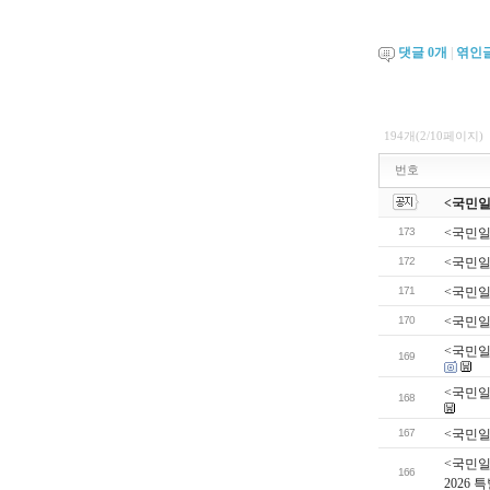
댓글
0
개
|
엮인
194개(2/10페이지)
번호
<국민일보
173
<국민일
172
<국민일
171
<국민일
170
<국민일보>
<국민일
169
<국민일보
168
167
<국민일
<국민일
166
2026