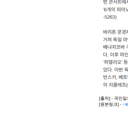
[출처] - 국민
[원본링크] -
<국