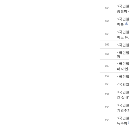
<국민일
165
황현희 
<국민일
164
이틀
<국민일
163
아노 듀오
162
<국민일
<국민일
161
<국민일
160
터 마인
159
<국민일
158
<국민일보
<국민일
157
간∙실내
<국민일보
156
기연주
<국민일
155
독주회