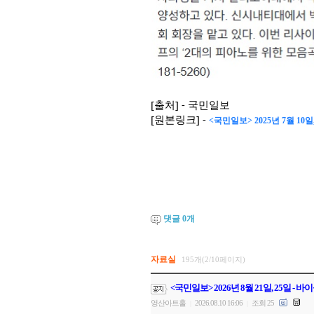
[출처] - 국민일보
[원본링크] -
<국민일보> 2025년 7월 1
댓글
0
개
자료실
195개(2/10페이지)
<국민일보> 2026년 8월 21일, 25일 
영산아트홀
2026.08.10 16:06
조회 25
|
|