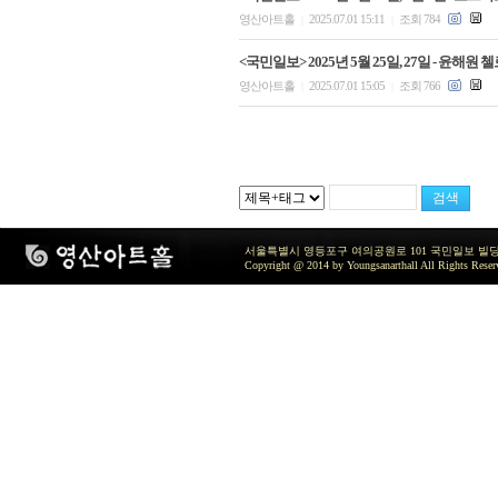
영산아트홀
2025.07.01 15:11
조회 784
|
|
<국민일보> 2025년 5월 25일, 27일 - 윤해
영산아트홀
2025.07.01 15:05
조회 766
|
|
서울특별시 영등포구 여의공원로 101 국민일보 빌딩 지하2층 / TEL 
Copyright @ 2014 by Youngsanarthall All Rights Reser