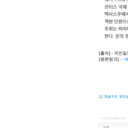
[출처] - 국민
[원본링크] -
<국
댓글
0
개
|
엮인
194개(3/10페이지)
번호