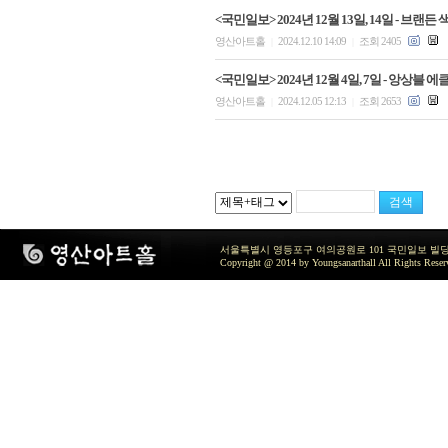
<국민일보> 2024년 12월 13일, 14일 - 브
영산아트홀
2024.12.10 14:09
조회 2405
|
|
<국민일보> 2024년 12월 4일, 7일 - 앙상블
영산아트홀
2024.12.05 12:13
조회 2653
|
|
서울특별시 영등포구 여의공원로 101 국민일보 빌딩 지하2층 / TEL 
Copyright @ 2014 by Youngsanarthall All Rights Reser