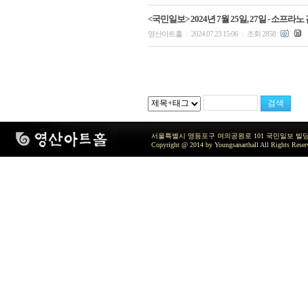
<국민일보> 2024년 7월 25일, 27일 - 
영산아트홀
2024.07.23 15:06
조회 2858
|
|
서울특별시 영등포구 여의공원로 101 국민일보 빌딩 지하2층 / TEL 
Copyright @ 2014 by Youngsanarthall All Rights Reser