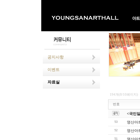
공지사항
이벤트
자료실
194개(8/10페이지)
번호
<국민일보
53
영산아트
52
영산아트
51
영산아트