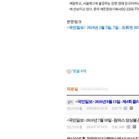
본문링크
<국민일보> 2024년 2월 5일, 7일 - 조
댓글
0
개
자료실
194개(6/10페이지)
<국민일보> 2026년 8월 13일 - 제4회
영산아트홀
2026.08.03 18:36
조회 79
|
|
<국민일보> 2024년 7월 18일 - 람파스 앙상블
영산아트홀
2024.07.16 14:55
조회 2406
|
|
영산아트홀 공연정보지 [클래식영산] 2024년 