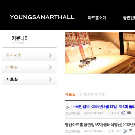
공지사항
이벤트
자료실
자료실
194개(8/10페이지)
<국민일보> 2026년 8월 13일 - 제4회
영산아트홀
2026.08.03 18:36
조회 124
|
|
영산아트홀 공연정보지 [클래식영산] 2022년 
영산아트홀
2022.09.01 14:55
조회 5617
|
|