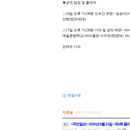
◈공연 일정 및 출연자
△16일 오후 7시30분 오르간 부문= 송송이
안혜연(연세대)
△17일 오후 7시30분 기악 및 성악 부문=
예술종합학교) 바이올린 이규진(한양대), 바
전재우 기자
댓글
0
개
자료실
194개(7/10페이지)
<국민일보> 2026년 8월 13일 - 제4회