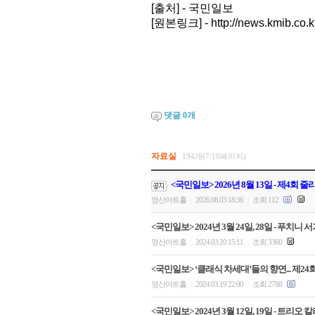
[출처] - 국민일보
[원본링크] - http://news.kmib.co.
댓글
0
개
자료실
194개(7/10페이지)
<국민일보> 2026년 8월 13일 - 제4회
영산아트홀
2026.08.03 18:36
조회 112
|
|
<국민일보> 2024년 3월 24일, 28일 - 푸치
영산아트홀
2024.03.20 15:11
조회 3360
|
|
<국민일보> ‘클래식 차세대’들의 향연... 제
영산아트홀
2024.03.19 22:00
조회 2788
|
|
<국민일보> 2024년 3월 12일, 19일 - 