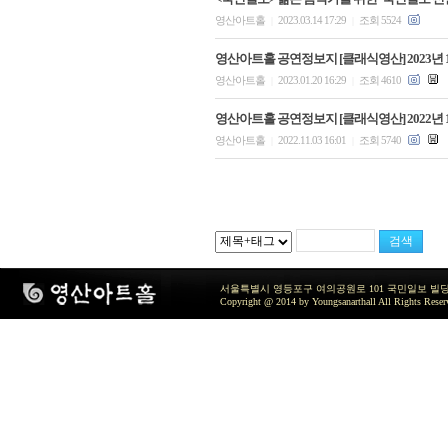
영산아트홀
2023.03.14 17:29
조회 5524
|
|
영산아트홀 공연정보지 [클래식영산] 2023년 
영산아트홀
2023.01.20 16:29
조회 4610
|
|
영산아트홀 공연정보지 [클래식영산] 2022년 
영산아트홀
2022.11.03 16:01
조회 5740
|
|
서울특별시 영등포구 여의공원로 101 국민일보 빌딩 지하2층 / TEL 
Copyright @ 2014 by Youngsanarthall All Rights Reser