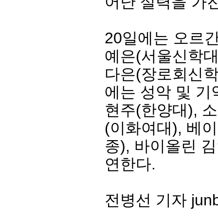
어난 실력을 가
20일에는 오르간
예은(서울신학대)
다은(장로회신학대
에는 성악 및 기
현주(한양대), 
(이화여대), 베
종), 바이올린 
연한다.
전병선 기자 junbs