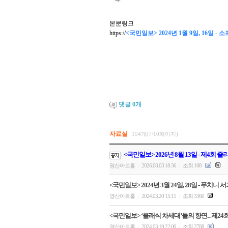
본문링크
https://
<국민일보> 2024년 1월 9일, 16일
댓글
0
개
자료실
194개(7/10페이지)
<국민일보> 2026년 8월 13일 - 제4회
영산아트홀
2026.08.03 18:36
조회 108
|
|
<국민일보> 2024년 3월 24일, 28일 - 푸치
영산아트홀
2024.03.20 15:11
조회 3360
|
|
<국민일보> ‘클래식 차세대’들의 향연... 제
영산아트홀
2024.03.19 22:00
조회 2788
|
|