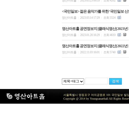
영산아트홀
2023.03.23 09:35
조회 4202
|
|
<국민일보> 젊은 음악가를 위한 ‘국민일보 신
영산아트홀
2023.03.14 17:29
조회 5524
|
|
영산아트홀 공연정보지 [클래식영산] 2023년 
영산아트홀
2023.01.20 16:29
조회 4610
|
|
영산아트홀 공연정보지 [클래식영산] 2022년 
영산아트홀
2022.11.03 16:01
조회 5740
|
|
서울특별시 영등포구 여의공원로 101 국민일보 빌딩 지하2층 / TEL 
Copyright @ 2014 by Youngsanarthall All Rights Reser