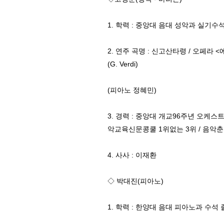
1. 학력 : 중앙대 음대 성악과 실기수
2. 연주 곡명 : 신고산타령 / 오페라 <
(G. Verdi)
(피아노 정혜민)
3. 경력 : 중앙대 개교96주년 오케스
악교육신문콩쿨 1위없는 3위 / 음악춘
4. 사사 : 이재환
◇ 박대진(피아노)
1. 학력 : 한양대 음대 피아노과 수석 