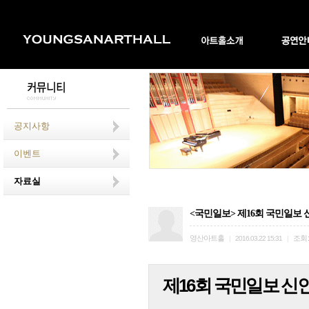
공지사항
이벤트
자료실
<국민일보> 제16회 국민일보 
영산아트홀
조회
|
2016.03.22 15:31
|
제16회 국민일보 신인