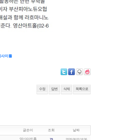
 리사이틀
수정
답변
삭제
목록으로
글쓴이
조회
날짜
영산아트홀
79
2026.08.03 18:36