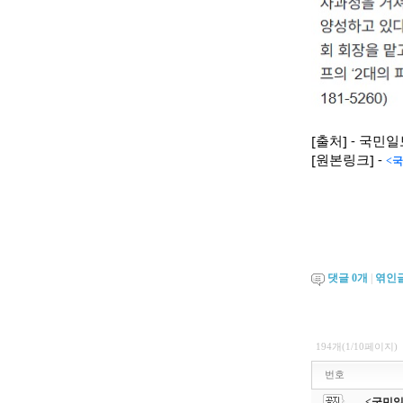
[출처] - 국민
[원본링크] -
<국
댓글
0
개
|
엮인
194개(1/10페이지)
번호
<국민일보