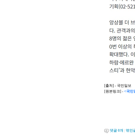
[출처] - 국민일보
[원본링크] -
<국민일
댓글
0
개
|
엮인