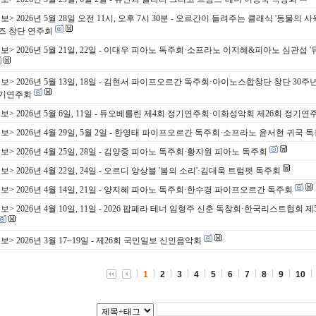
> 2026년 5월 28일 오전 11시, 오후 7시 30분 - 오르간이 들려주는 클래식 '동물의 사
즈 창단 연주회
보> 2026년 5월 21일, 22일 - 이대우 피아노 독주회·소프라노 이지혜&피아노 심관섭 
보> 2026년 5월 13일, 18일 - 김현서 파이프오르간 독주회·아이노스합창단 창단 30주
정기연주회
보> 2026년 5월 6일, 11일 - 듀오베를린 제4회 정기연주회·이화성악회 제26회 정기연
보> 2026년 4월 29일, 5월 2일 - 한영태 파이프오르간 독주회·소프라노 윤서현 귀국 
보> 2026년 4월 25일, 28일 - 김양중 피아노 독주회·황지원 피아노 독주회
> 2026년 4월 22일, 24일 - 오르디 앙상블 '봄의 소리'·김대욱 트럼펫 독주회
보> 2026년 4월 14일, 21일 - 양지혜 피아노 독주회·한수경 파이프오르간 독주회
> 2026년 4월 10일, 11일 - 2026 팝페라 테너 임형주 신춘 독창회·한국리스트협회 제
> 2026년 3월 17~19일 - 제26회 국민일보 신인음악회
1
2
3
4
5
6
7
8
9
10