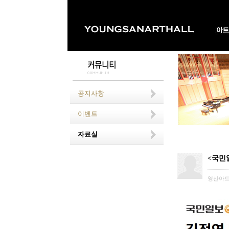
공지사항
이벤트
자료실
<국민일
영산아