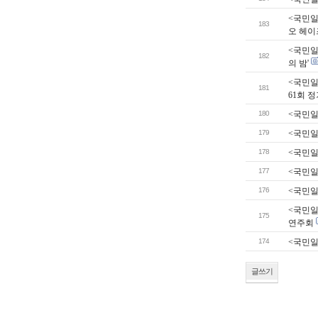
<국민일보
183
오 헤이
<국민일
182
의 밤'
<국민일
181
61회 
180
<국민일
179
<국민일
178
<국민일
177
<국민일보
176
<국민일
<국민일보
175
연주회
174
<국민일보
글쓰기