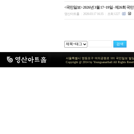
<국민일보> 2026년 3월 17~19일 - 제26회
영산아트홀
2026.03.17 16:35
조회 1227
|
|
서울특별시 영등포구 여의공원로 101 국민일보 빌딩 지하2층 / TEL 
Copyright @ 2014 by Youngsanarthall All Rights Reser