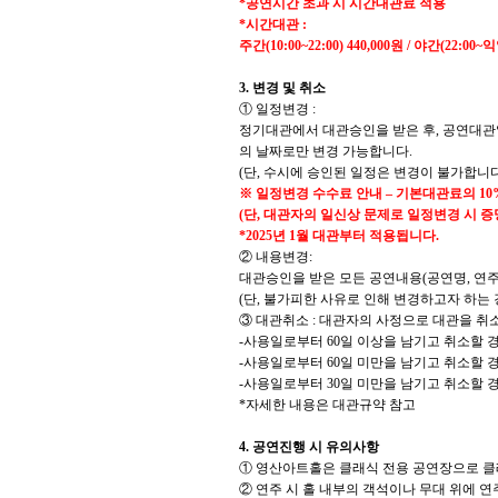
*
공연시간 초과 시 시간대관료 적용
*
시간대관
:
주간
(10:00~22:00) 440,000
원
/
야간
(22:00~
익
3.
변경 및 취소
①
일정변경
:
정기대관에서 대관승인을 받은 후
,
공연대관
의 날짜로만 변경 가능합니다
.
(
단
,
수시에 승인된 일정은 변경이 불가합니
※
일정변경 수수료 안내
–
기본대관료의
10
(
단
,
대관자의 일신상 문제로 일정변경 시 증
*2025
년
1
월 대관부터 적용됩니다
.
②
내용변경
:
대관승인을 받은 모든 공연내용
(
공연명
,
연
(
단
,
불가피한 사유로 인해 변경하고자 하는 
③
대관취소
:
대관자의 사정으로 대관을 취
-
사용일로부터
60
일 이상을 남기고 취소할 
-
사용일로부터
60
일 미만을 남기고 취소할 
-
사용일로부터
30
일 미만을 남기고 취소할 
*
자세한 내용은 대관규약 참고
4.
공연진행 시 유의사항
①
영산아트홀은 클래식 전용 공연장으로 클
②
연주 시 홀 내부의 객석이나 무대 위에 