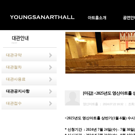
대관규약
대관절차
대관사용료
대관공지사항
[마감] <2025년도 영산아트홀 상
대관접수
영산아트홀
조회
|
2024.07.22 16:32
|
<2025
년도 영산아트홀 상반기
(1
월
-6
월
)
수시
*
신청기간
: 2024
년
7
월
24
일
(
수
) - 7
월
30
일
(