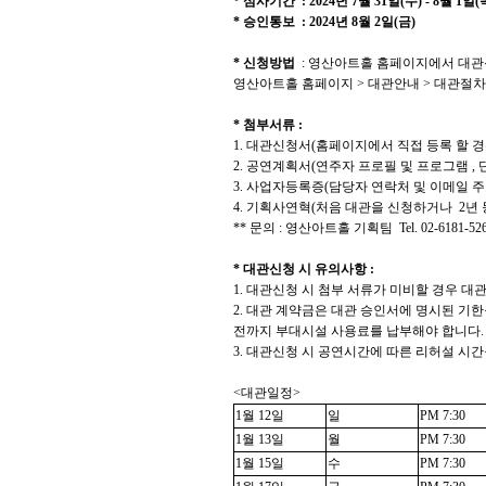
*
심사기간
: 2024
년
7
월
31
일
(
수
) - 8
월
1
일
(
*
승인통보
: 2024
년
8
월
2
일
(
금
)
*
신청방법
:
영산아트홀 홈페이지에서 대
영산아트홀 홈페이지
>
대관안내
>
대관절차
*
첨부서류
:
1.
대관신청서
(
홈페이지에서 직접 등록 할 
2.
공연계획서
(
연주자 프로필 및 프로그램
,
3.
사업자등록증
(
담당자 연락처 및 이메일 주
4.
기획사연혁
(
처음 대관을 신청하거나
2
년
**
문의
:
영산아트홀 기획팀
Tel. 02-6181-526
*
대관신청 시 유의사항
:
1.
대관신청 시 첨부 서류가 미비할 경우 대
2.
대관 계약금은 대관 승인서에 명시된 기한을
전까지 부대시설 사용료를 납부해야 합니다
3.
대관신청 시 공연시간에 따른 리허설 시
<
대관일정
>
1
월
12
일
일
PM 7:30
1
월
13
일
월
PM 7:30
1
월
15
일
수
PM 7:30