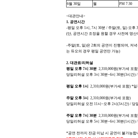
6
월
30
일
월
PM 7:30
<
대관안내
>
1.
공연시간
-
평일 오후
1
시
, 7
시
30
분
/
주말
(
토
,
일
)
오후
(
단
,
공연시간 조정을 원할 경우 사전에 영산
-
주말
(
토
,
일
)
은
2
회의 공연이 진행되며
,
저녁
는 듀오의 경우 평일 공연만 가능
)
2.
대관료
/
리허설
평일 오후
7
시
30
분
2,310,000
원
(
부가세 포함
당일리허설 오후
3
시
30
분
~6
시
30
분
(3
시간
) 
평일 오후
1
시
2,310,000
원
(
부가세 포함
) *
일
주말 오후
3
시
2,310,000
원
(
부가세 포함
)
당일리허설 오전
11
시
~
오후
2
시
(3
시간
) /
당
주말 오후
7
시
30
분
2,310,000
원
(
부가세 포함
당일리허설 오후
5
시
30
분
~6
시
30
분
(1
시간
) 
*
공연 전까지 잔금 미납 시 공연이 불가능합