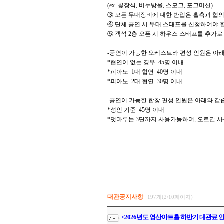
(ex.
꽃장식
,
비누방울
,
스모그
,
포그머신
)
③
모든 무대장비에 대한 반입은 홀측과 협의
④
단체 공연 시 무대 스태프를 신청하여야 
⑤
객석
2
층 오픈 시 하우스 스태프를 추가
-
공연이 가능한 오케스트라 편성 인원은 아
*
협연이 없는 경우
45
명 이내
*
피아노
1
대 협연
40
명 이내
*
피아노
2
대 협연
30
명 이내
-
공연이 가능한 합창 편성 인원은 아래와 같
*
성인 기준
45
명 이내
*
덧마루는
3
단까지 사용가능하며
,
오르간 사
대관공지사항
197개(2/10페이지)
<2026년도 영산아트홀 하반기 대관료 