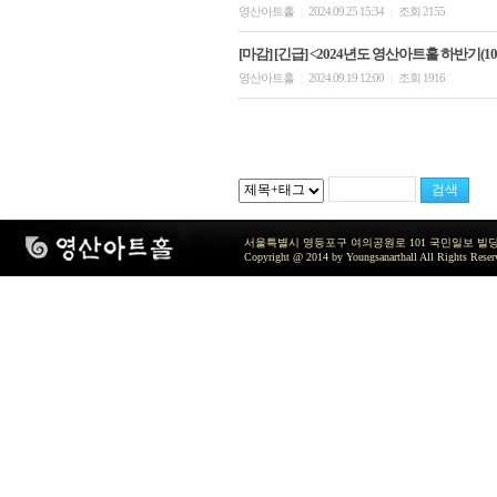
영산아트홀
2024.09.25 15:34
조회 2155
|
|
[마감] [긴급] <2024년도 영산아트홀 하반기(1
영산아트홀
2024.09.19 12:00
조회 1916
|
|
서울특별시 영등포구 여의공원로 101 국민일보 빌딩 지하2층 / TEL 
Copyright @ 2014 by Youngsanarthall All Rights Reser