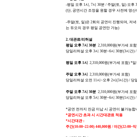
-
평일 오후
1
시
, 7
시
30
분
/
주말
(
토
,
일
)
오후
(
단
,
공연시간 조정을 원할 경우 사전에 영산
-
주말
(
토
,
일
)
은
2
회의 공연이 진행되며
,
저녁
는 듀오의 경우 평일 공연만 가능
)
2.
대관료
/
리허설
평일 오후
7
시
30
분
2,310,000
원
(
부가세 포함
당일리허설 오후
3
시
30
분
~6
시
30
분
(3
시간
) 
평일 오후
1
시
2,310,000
원
(
부가세 포함
) *
일
주말 오후
3
시
2,310,000
원
(
부가세 포함
)
당일리허설 오전
11
시
~
오후
2
시
(3
시간
) /
당
주말 오후
7
시
30
분
2,310,000
원
(
부가세 포함
당일리허설 오후
5
시
30
분
~6
시
30
분
(1
시간
) 
*
공연 전까지 잔금 미납 시 공연이 불가능합
*
공연시간 초과 시 시간대관료 적용
*
시간대관
:
주간
(10:00~22:00) 440,000
원
/
야간
(22:00~
익