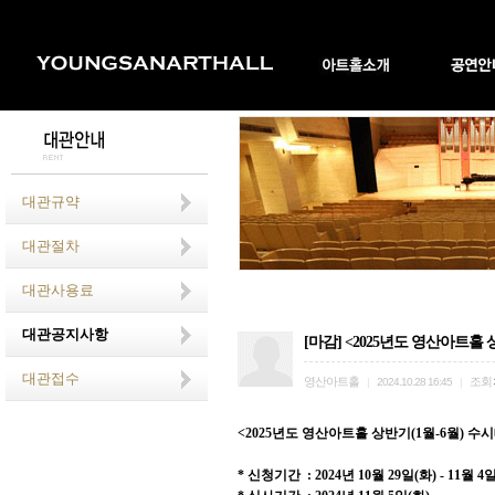
대관규약
대관절차
대관사용료
대관공지사항
[마감] <2025년도 영산아트홀 상
대관접수
영산아트홀
조회
|
2024.10.28 16:45
|
<2025
년도 영산아트홀 상반기
(1
월
-6
월
)
수시
*
신청기간
: 2024
년
10
월
29
일
(
화
) - 11
월
4