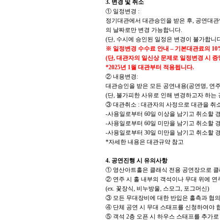
3.
변경 및 취소
①
일정변경
:
정기대관에서 대관승인을 받은 후
,
공연대관
의 날짜로만 변경 가능합니다
.
(
단
,
수시에 승인된 일정은 변경이 불가합니
※
일정변경 수수료 안내
–
기본대관료의
10
(
단
,
대관자의 일신상 문제로 일정변경 시 증
*2025
년
1
월 대관부터 적용됩니다
.
②
내용변경
:
대관승인을 받은 모든 공연내용
(
공연명
,
연
(
단
,
불가피한 사유로 인해 변경하고자 하는 
③
대관취소
:
대관자의 사정으로 대관을 취
-
사용일로부터
60
일 이상을 남기고 취소할 
-
사용일로부터
60
일 미만을 남기고 취소할 
-
사용일로부터
30
일 미만을 남기고 취소할 
*
자세한 내용은 대관규약 참고
4.
공연진행 시 유의사항
①
영산아트홀은 클래식 전용 공연장으로 클
②
연주 시 홀 내부의 객석이나 무대 위에 
(ex.
꽃장식
,
비누방울
,
스모그
,
포그머신
)
③
모든 무대장비에 대한 반입은 홀측과 협의
④
단체 공연 시 무대 스태프를 신청하여야 
⑤
객석
2
층 오픈 시 하우스 스태프를 추가