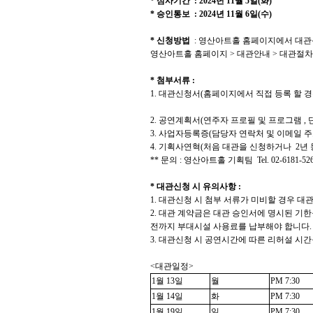
*
심사기간
: 2024
년
11
월
5
일
(
화
)
*
승인통보
: 2024
년
11
월
6
일
(
수
)
*
신청방법
:
영산아트홀 홈페이지에서 대
영산아트홀 홈페이지
>
대관안내
>
대관절차
*
첨부서류
:
1.
대관신청서
(
홈페이지에서 직접 등록 할 
2.
공연계획서
(
연주자 프로필 및 프로그램
,
3.
사업자등록증
(
담당자 연락처 및 이메일 주
4.
기획사연혁
(
처음 대관을 신청하거나
2
년
**
문의
:
영산아트홀 기획팀
Tel. 02-6181-526
*
대관신청 시 유의사항
:
1.
대관신청 시 첨부 서류가 미비할 경우 대
2.
대관 계약금은 대관 승인서에 명시된 기한을
전까지 부대시설 사용료를 납부해야 합니다
3.
대관신청 시 공연시간에 따른 리허설 시
<
대관일정
>
1
월
13
일
월
PM 7:30
1
월
14
일
화
PM 7:30
1
월
19
일
일
PM 7:30