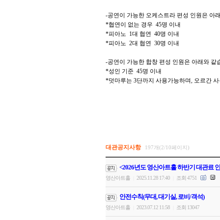
-
공연이 가능한 오케스트라 편성 인원은 아
*
협연이 없는 경우
45
명 이내
*
피아노
1
대 협연
40
명 이내
*
피아노
2
대 협연
30
명 이내
-
공연이 가능한 합창 편성 인원은 아래와 같
*
성인 기준
45
명 이내
*
덧마루는
3
단까지 사용가능하며
,
오르간 사
대관공지사항
197개(2/10페이지)
<2026년도 영산아트홀 하반기 대관료 
영산아트홀
2025.11.28 17:40
조회 4751
|
|
안전수칙(무대, 대기실, 로비/객석)
영산아트홀
2023.07.12 11:58
조회 13047
|
|