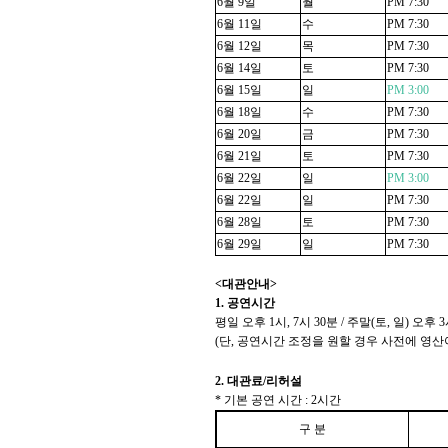
6
월
9
일
월
PM 7:30
6
월
11
일
수
PM 7:30
6
월
12
일
목
PM 7:30
6
월
14
일
토
PM 7:30
6
월
15
일
일
PM 3:00
6
월
18
일
수
PM 7:30
6
월
20
일
금
PM 7:30
6
월
21
일
토
PM 7:30
6
월
22
일
일
PM 3:00
6
월
22
일
일
PM 7:30
6
월
28
일
토
PM 7:30
6
월
29
일
일
PM 7:30
<
대관안내
>
1.
공연시간
평일 오후
1
시
, 7
시
30
분
/
주말
(
토
,
일
)
오후
3
(
단
,
공연시간 조정을 원할 경우 사전에 영산
2.
대관료
/
리허설
*
기본 공연 시간
: 2
시간
구 분