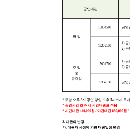
공연대관
13:00-15:00
공연
평 일
1)
공
19:30-21:30
2)
공
1)
공
15:00-17:00
2)
공
주 말
및
공휴일
19:30-21:30
공연
*
주말 오후
3
시
공연 당일 오후
5
시까지 무
*
공연시간 초과 시 시간대관료 적용
*
시간대관
440,000
원
/
야간대관
880,000
원
/
3.
대관의 변경
가
.
대관자 사정에 의한 대관일정 변경