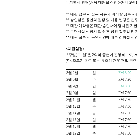
4.
기획사 연혁
(
처음 대관을 신청하거나
2
년
**
대관 접수 시 첨부 서류가 미비할 경우 
**
승인받은 공연의 일정 및 내용 변경은 연
**
대관 계약금은 대관 승인서에 명시된 기한
**
부대시설 신청서 접수 후 공연 일주일 전
**
대관 접수 시 공연시간에 따른 리허설 시
<
대관일정
>
*
주말
(
토
,
일
)
은
2
회의 공연이 진행되므로
,
(
단
,
오르간 독주 또는 듀오의 경우 평일 공연
3
월
2
일
일
PM 3:00
3
월
5
일
수
PM 7:30
3
월
9
일
일
PM 3:00
3
월
9
일
일
PM 7:30
3
월
10
일
월
PM 7:30
3
월
12
일
수
PM 7:30
3
월
14
일
금
PM 7:30
3
월
16
일
일
PM 7:30
3
월
17
일
월
PM 7:30
3
월
19
일
수
PM 7:30