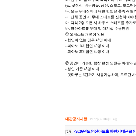
(ex.
꽃장식
,
비누방울
,
풍선
,
스모그
,
포그머
다
.
모든 무대장비에 대한 반입은 홀측과 협
라
.
단체 공연 시 무대 스태프를 신청하여야
마
.
객석
2
층 오픈 시 하우스 스태프를 추가
바
.
영산아트홀 무대 및 대기실 수용인원
①
오케스트라 편성 인원
-
협연이 없는 경우
45
명 이내
-
피아노
1
대 협연
40
명 이내
-
피아노
2
대 협연
30
명 이내
②
공연이 가능한 합창 편성 인원은 아래와 
-
성인 기준
45
명 이내
-
덧마루는
3
단까지 사용가능하며
,
오르간 사
대관공지사항
197개(2/10페이지)
<2026년도 영산아트홀 하반기 대관료 