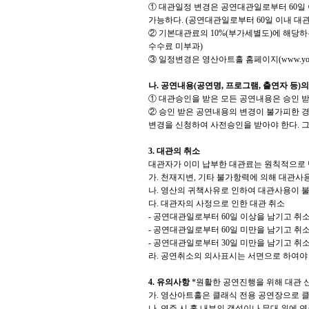
①
대관일정 변경은 공연대관일로부터
60
일
가능하다
. (
공연대관일로부터
60
일 이내 대
②
기본대관료의
10%(
부가세별도
)
에 해당하
수수료 미부과
)
③
일정변경은 영산아트홀 홈페이지
(www.you
나
.
공연내용
(
공연명
,
프로그램
,
출연자 등
)
의
①
대관승인을 받은 모든 공연내용은 승인 받
②
승인 받은 공연내용의 변경이 불가피한 
변경을 신청하여 사전승인을 받아야 한다
.
그
3.
대관의 취소
대관자가 이미 납부한 대관료는 원칙적으로
가
.
천재지변
,
기타 불가항력에 의해 대관사용
나
.
영산의 귀책사유로 인하여 대관사용이 불
다
.
대관자의 사정으로 인한 대관 취소
-
공연대관일로부터
60
일 이상을 남기고 취
-
공연대관일로부터
60
일 미만을 남기고 취소
-
공연대관일로부터
30
일 미만을 남기고 취소
라
.
공연취소의 의사표시는 서면으로 하여야
4.
유의사항
*
원활한 공연진행을 위해 대관 
가
.
영산아트홀은 클래식 전용 공연장으로 클
나
.
연주 시 홀 내부의 객석이나 무대 위에 