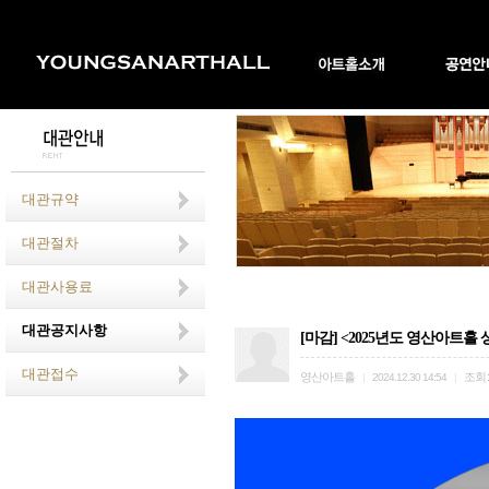
대관규약
대관절차
대관사용료
대관공지사항
[마감] <2025년도 영산아트홀 상
대관접수
영산아트홀
조회
|
2024.12.30 14:54
|