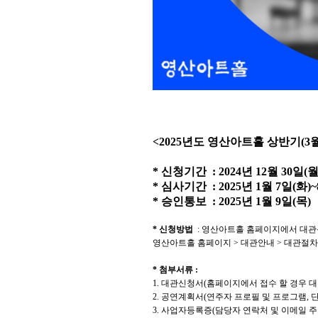
<2025
년도 영산아트홀 상반기
(3
*
신청기간
: 2024
년
12
월
30
일
(
*
심사기간
: 2025
년
1
월
7
일
(
화
)~
*
승인통보
: 2025
년
1
월
9
일
(
목
)
*
신청방법
:
영산아트홀 홈페이지에서 대관
영산아트홀 홈페이지
>
대관안내
>
대관절차
*
첨부서류
:
1.
대관신청서
(
홈페이지에서 접수 할 경우 
2.
공연계획서
(
연주자 프로필 및 프로그램
,
단
3.
사업자등록증
(
담당자 연락처 및 이메일 주