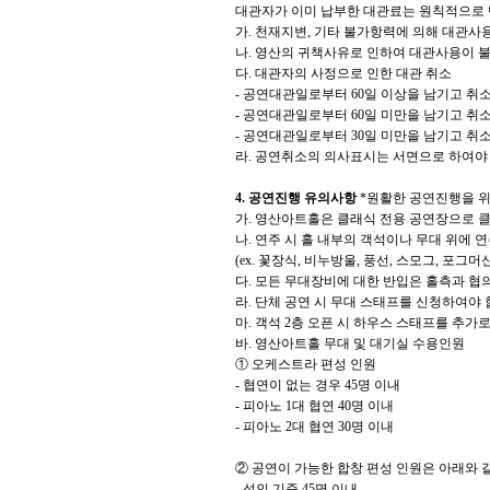
대관자가 이미 납부한 대관료는 원칙적으로
가
.
천재지변
,
기타 불가항력에 의해 대관사용
나
.
영산의 귀책사유로 인하여 대관사용이 불
다
.
대관자의 사정으로 인한 대관 취소
-
공연대관일로부터
60
일 이상을 남기고 취
-
공연대관일로부터
60
일 미만을 남기고 취소
-
공연대관일로부터
30
일 미만을 남기고 취소
라
.
공연취소의 의사표시는 서면으로 하여야
4.
공연진행 유의사항
*
원활한 공연진행을 위
가
.
영산아트홀은 클래식 전용 공연장으로 클
나
.
연주 시 홀 내부의 객석이나 무대 위에 
(ex.
꽃장식
,
비누방울
,
풍선
,
스모그
,
포그머
다
.
모든 무대장비에 대한 반입은 홀측과 협
라
.
단체 공연 시 무대 스태프를 신청하여야
마
.
객석
2
층 오픈 시 하우스 스태프를 추가
바
.
영산아트홀 무대 및 대기실 수용인원
①
오케스트라 편성 인원
-
협연이 없는 경우
45
명 이내
-
피아노
1
대 협연
40
명 이내
-
피아노
2
대 협연
30
명 이내
②
공연이 가능한 합창 편성 인원은 아래와 
-
성인 기준
45
명 이내