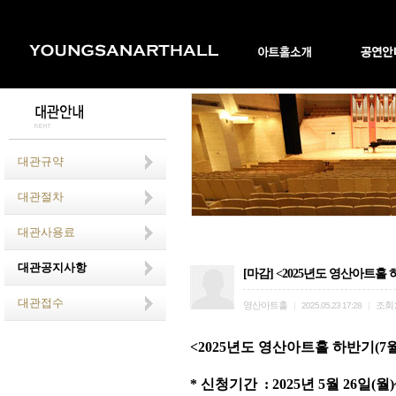
대관규약
대관절차
대관사용료
대관공지사항
[마감] <2025년도 영산아트홀 하
대관접수
영산아트홀
조회
|
2025.05.23 17:28
|
<2025
년도 영산아트홀 하반기
(7
*
신청기간
: 2025
년
5
월
26
일
(
월
)