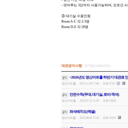
-
덧마루는
3
단까지 사용가능하며
,
오르간 사
③
대기실 수용인원
Room A-C
각
2-3
명
Room D-E
각
20
명
대관공지사항
197개(2/10페이지)
<2026년도 영산아트홀 하반기 대관료 
영산아트홀
2025.11.28 17:40
조회 4734
|
|
안전수칙(무대, 대기실, 로비/객석)
영산아트홀
2023.07.12 11:58
조회 13026
|
|
좌석배치도(엑셀)
영산아트홀
2022.08.05 17:45
조회 19291
|
|