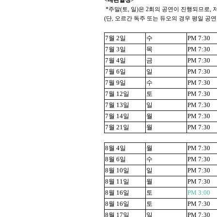
<
대관일정
>
*
주말
(
토
,
일
)
은
2
회의 공연이 진행되므로
,
(
단
,
오르간 독주 또는 듀오의 경우 평일 공연
7
월
2
일
수
PM 7:30
7
월
3
일
목
PM 7:30
7
월
4
일
금
PM 7:30
7
월
6
일
일
PM 7:30
7
월
9
일
수
PM 7:30
7
월
12
일
토
PM 7:30
7
월
13
일
일
PM 7:30
7
월
14
일
월
PM 7:30
7
월
21
일
월
PM 7:30
8
월
4
일
월
PM 7:30
8
월
6
일
수
PM 7:30
8
월
10
일
일
PM 7:30
8
월
11
일
월
PM 7:30
8
월
16
일
토
PM 3:00
8
월
16
일
토
PM 7:30
8
월
17
일
일
PM 7:30