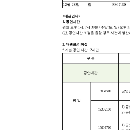
12
월
28
일
일
PM 7:30
<
대관안내
>
1.
공연시간
평일 오후
1
시
, 7
시
30
분
/
주말
(
토
,
일
)
오후
3
(
단
,
공연시간 조정을 원할 경우 사전에 영산
2.
대관료
/
리허설
*
기본 공연 시간
: 2
시간
구 분
공연대관
13:00-15:00
공연
평 일
1)
공
19:30-21:30
2)
공
1)
공
15:00-17:00