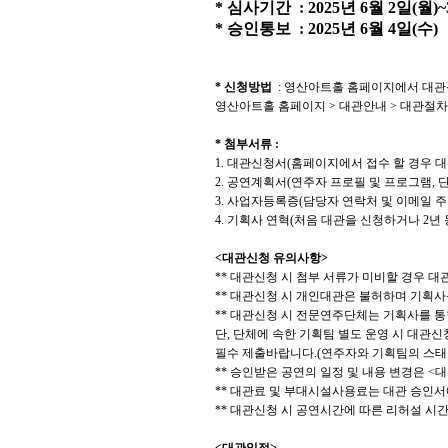
*
심사기간
: 2025
년
6
월
2
일
(
월
)~
*
승인통보
: 2025
년
6
월
4
일
(
수
)
*
신청방법
:
영산아트홀 홈페이지에서 대관
영산아트홀 홈페이지
>
대관안내
>
대관절차
*
첨부서류
:
1.
대관신청서
(
홈페이지에서 접수 할 경우 
2.
공연계획서
(
연주자 프로필 및 프로그램
,
단
3.
사업자등록증
(
담당자 연락처 및 이메일 주
4.
기획사 연혁
(
처음 대관을 신청하거나
2
년
<
대관신청 유의사항
>
**
대관신청 시 첨부 서류가 미비할 경우 대
**
대관신청 시 개인대관은 불허하며 기획사
**
대관신청 시 전문연주단체는 기획사를 통
단
,
단체에 속한 기획팀 별도 운영 시 대관신
필수 제출바랍니다
.(
연주자와 기획팀의 스태
**
승인받은 공연의 일정 및 내용 변경은
<
대
**
대관료 및 부대시설사용료는 대관 승인서
**
대관신청 시 공연시간에 따른 리허설 시