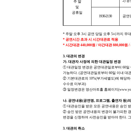
2)
공
주 말
및
공휴일
19:30-21:30
공연
*
주말 오후
3
시
공연 당일 오후
5
시까지 무
*
공연시간 초과 시 시간대관료 적용
*
시간대관
440,000
원
/
야간대관
880,000
원
/
3.
대관의 변경
가
.
대관자 사정에 의한 대관일정 변경
①
대관일정 변경은 공연대관일로부터
60
일
가능하다
. (
공연대관일로부터
60
일 이내 대
②
기본대관료의
10%(
부가세별도
)
에 해당하
수수료 미부과
)
③
일정변경은 영산아트홀 홈페이지
(www.you
나
.
공연내용
(
공연명
,
프로그램
,
출연자 등
)
의
①
대관승인을 받은 모든 공연내용은 승인 받
②
승인 받은 공연내용의 변경이 불가피한 
변경을 신청하여 사전승인을 받아야 한다
.
그
3.
대관의 취소