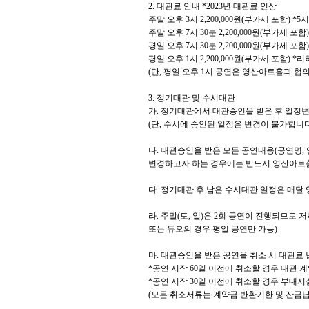
2.
대관료 안내
*2023
년 대관료 인상
주말 오후
3
시
2,200,000
원
(
부가세 포함
) *5
시
주말 오후
7
시
30
분
2,200,000
원
(
부가세 포함
)
평일 오후
7
시
30
분
2,200,000
원
(
부가세 포함
)
평일 오후
1
시
2,200,000
원
(
부가세 포함
) *
리
(
단
,
평일 오후
1
시 공연은 영산아트홀과 협의
3.
정기대관 및 수시대관
가
.
정기대관에서 대관승인을 받은 후 일정변
(
단
,
수시에 승인된 일정은 변경이 불가합니
나
.
대관승인을 받은 모든 공연내용
(
공연명
,
변경하고자 하는 경우에는 반드시 영산아트
다
.
정기대관 후 남은 수시대관 일정은 매달
라
.
주말
(
토
,
일
)
은
2
회 공연이 진행되므로 
또는 듀오의 경우 평일 공연만 가능
)
마
.
대관승인을 받은 공연을 취소 시 대관료 
*
공연 시작
60
일 이전에 취소할 경우 대관 
*
공연 시작
30
일 이전에 취소할 경우 부대시
(
모든 취소서류는 계약금 반환기한 및 잔금납