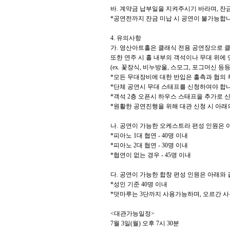
바
.
계약금 납부일을 지켜주시기 바라며
,
잔금
*
공연전까지 잔금 미납 시 공연이 불가능합
4.
유의사항
가
.
영산아트홀은 클래식 전용 공연장으로 클
또한 연주 시 홀 내부의 객석이나 무대 위에
(ex.
꽃장식
,
비누방울
,
스모그
,
포그머신 등
*
모든 무대장비에 대한 반입은 홀측과 협의
*
단체 공연시 무대 스태프를 신청하여야 합
*
객석
2
층 오픈시 하우스 스태프을 추가로 
*
원활한 공연진행을 위해 대관 신청 시 아
나
.
공연이 가능한 오케스트라 편성 인원은 
*
피아노
1
대 협연
- 40
명 이내
*
피아노
2
대 협연
- 30
명 이내
*
협연이 없는 경우
- 45
명 이내
다
.
공연이 가능한 합창 편성 인원은 아래와
*
성인 기준
40
명 이내
*
덧마루는
3
단까지 사용가능하며
,
오르간 사
<
대관가능일정
>
7
월
3
일
(
월
)
오후
7
시
30
분