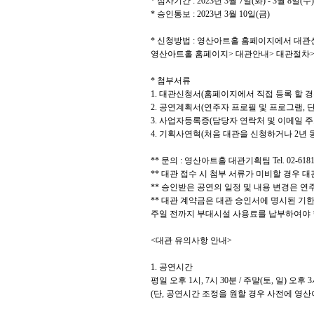
*
심사기간
: 2023
년
3
월
7
일
(
화
) - 3
월
8
일
(
수
)
*
승인통보
: 2023
년
3
월
10
일
(
금
)
*
신청방법
:
영산아트홀 홈페이지에서 대관
영산아트홀 홈페이지
>
대관안내
>
대관절차
*
첨부서류
1.
대관신청서
(
홈페이지에서 직접 등록 할 
2.
공연계획서
(
연주자 프로필 및 프로그램
,
단
3.
사업자등록증
(
담당자 연락처 및 이메일 주
4.
기획사연혁
(
처음 대관을 신청하거나
2
년 
**
문의
:
영산아트홀 대관기획팀
Tel. 02-618
**
대관 접수 시 첨부 서류가 미비할 경우 
**
승인받은 공연의 일정 및 내용 변경은 연
**
대관 계약금은 대관 승인서에 명시된 기한
주일 전까지 부대시설 사용료를 납부하여야
<
대관 유의사항 안내
>
1.
공연시간
평일 오후
1
시
, 7
시
30
분
/
주말
(
토
,
일
)
오후
3
(
단
,
공연시간 조정을 원할 경우 사전에 영산