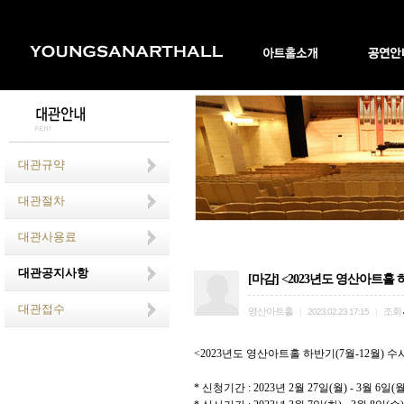
대관규약
대관절차
대관사용료
대관공지사항
[마감] <2023년도 영산아트홀 하
대관접수
영산아트홀
조회
|
2023.02.23 17:15
|
<2023
년도 영산아트홀 하반기
(7
월
-12
월
)
수
*
신청기간
: 2023
년
2
월
27
일
(
월
) - 3
월
6
일
(