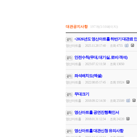
대관공지사항
197개(5/10페이지)
<2026년도 영산아트홀 하반기 대관료 
영산아트홀
2025.11.28 17:40
조회 4755
|
|
안전수칙(무대, 대기실, 로비/객석)
영산아트홀
2023.07.12 11:58
조회 13050
|
|
좌석배치도(엑셀)
영산아트홀
2022.08.05 17:45
조회 19324
|
|
무대크기
영산아트홀
2018.09.12 14:30
조회 25509
|
|
영산아트홀 공연진행확인서
영산아트홀
2018.01.31 12:34
조회 24220
|
|
영산아트홀 대관신청 유의사항