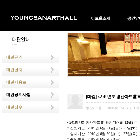
대관규약
대관절차
대관사용료
대관공지사항
[마감] <2019년도 영산아트홀 하
대관접수
영산아트홀
조회
|
2019.06.19 14:56
|
<2019
년도 영산아트홀 하반기
(7
월
-12
월
)
수
*
신청기간
: 2019
년
6
월
21
일
(
금
) - 25
일
(
화
)
*
심사기간
: 2019
년
6
월
26
일
(
수
) - 27
일
(
목
)
*
승인통보
: 2019
년
6
월
28
일
(
금
)