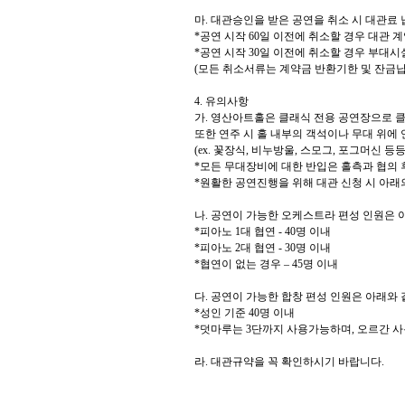
마
.
대관승인을 받은 공연을 취소 시 대관료 
*
공연 시작
60
일 이전에 취소할 경우 대관 
*
공연 시작
30
일 이전에 취소할 경우 부대시
(
모든 취소서류는 계약금 반환기한 및 잔금납
4.
유의사항
가
.
영산아트홀은 클래식 전용 공연장으로 클
또한 연주 시 홀 내부의 객석이나 무대 위에
(ex.
꽃장식
,
비누방울
,
스모그
,
포그머신 등
*
모든 무대장비에 대한 반입은 홀측과 협의
*
원활한 공연진행을 위해 대관 신청 시 아
나
.
공연이 가능한 오케스트라 편성 인원은 
*
피아노
1
대 협연
- 40
명 이내
*
피아노
2
대 협연
- 30
명 이내
*
협연이 없는 경우
–
45
명 이내
다
.
공연이 가능한 합창 편성 인원은 아래와
*
성인 기준
40
명 이내
*
덧마루는
3
단까지 사용가능하며
,
오르간 사
라
.
대관규약을 꼭 확인하시기 바랍니다
.