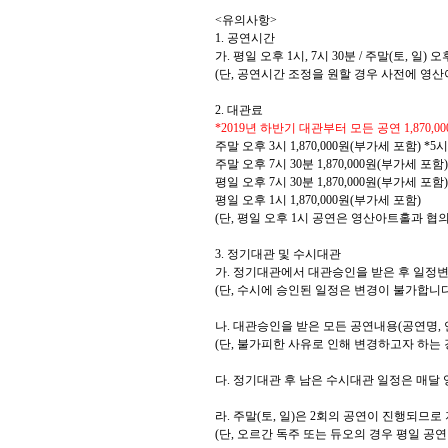
<
유의사항
>
1.
공연시간
가
.
평일 오후
1
시
, 7
시
30
분
/
주말
(
토
,
일
)
오
(
단
,
공연시간 조정을 원할 경우 사전에 영산
2.
대관료
*2019
년 하반기 대관부터 모든 공연
1,870,00
주말 오후
3
시
1,870,000
원
(
부가세 포함
) *5
시
주말 오후
7
시
30
분
1,870,000
원
(
부가세 포함
)
평일 오후
7
시
30
분
1,870,000
원
(
부가세 포함
)
평일 오후
1
시
1,870,000
원
(
부가세 포함
)
(
단
,
평일 오후
1
시 공연은 영산아트홀과 협의
3.
정기대관 및 수시대관
가
.
정기대관에서 대관승인을 받은 후 일정변
(
단
,
수시에 승인된 일정은 변경이 불가합니
나
.
대관승인을 받은 모든 공연내용
(
공연명
,
(
단
,
불가피한 사유로 인해 변경하고자 하는 
다
.
정기대관 후 남은 수시대관 일정은 매달
라
.
주말
(
토
,
일
)
은
2
회의 공연이 진행되므로
(
단
,
오르간 독주 또는 듀오의 경우 평일 공연