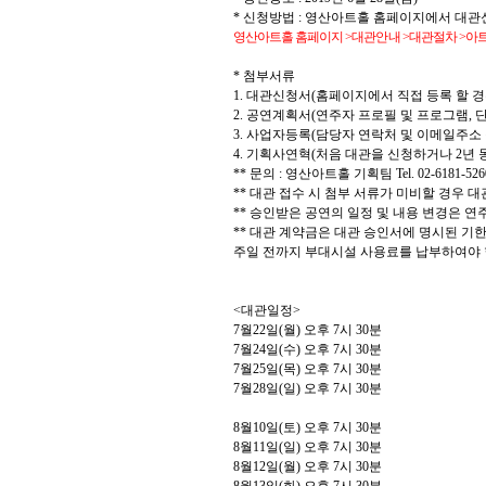
*
신청방법
:
영산아트홀 홈페이지에서 대관
영산아트홀 홈페이지
>
대관안내
>
대관절차
>
아
*
첨부서류
1.
대관신청서
(
홈페이지에서 직접 등록 할 
2.
공연계획서
(
연주자 프로필 및 프로그램
,
단
3.
사업자등록
(
담당자 연락처 및 이메일주소
4.
기획사연혁
(
처음 대관을 신청하거나
2
년 
**
문의
:
영산아트홀 기획팀
Tel. 02-6181-526
**
대관 접수 시 첨부 서류가 미비할 경우 
**
승인받은 공연의 일정 및 내용 변경은 연
**
대관 계약금은 대관 승인서에 명시된 기한
주일 전까지 부대시설 사용료를 납부하여야
<
대관일정
>
7
월
22
일
(
월
)
오후
7
시
30
분
7
월
24
일
(
수
)
오후
7
시
30
분
7
월
25
일
(
목
)
오후
7
시
30
분
7
월
28
일
(
일
)
오후
7
시
30
분
8
월
10
일
(
토
)
오후
7
시
30
분
8
월
11
일
(
일
)
오후
7
시
30
분
8
월
12
일
(
월
)
오후
7
시
30
분