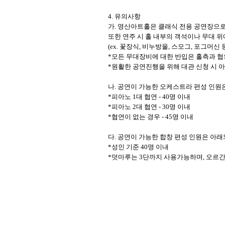
4.
유의사항
가
.
영산아트홀은 클래식 전용 공연장으로
또한 연주 시 홀 내부의 객석이나 무대 
(ex.
꽃장식
,
비누방울
,
스모그
,
포그머신 
*
모든 무대장비에 대한 반입은 홀측과 협
*
원활한 공연진행을 위해 대관 신청 시 
나
.
공연이 가능한 오케스트라 편성 인원
*
피아노
1
대 협연
- 40
명 이내
*
피아노
2
대 협연
- 30
명 이내
*
협연이 없는 경우
- 45
명 이내
다
.
공연이 가능한 합창 편성 인원은 아래
*
성인 기준
40
명 이내
*
덧마루는
3
단까지 사용가능하며
,
오르간