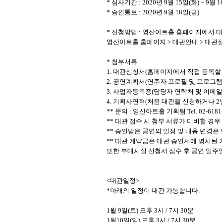
*
심사기간
: 2020
년
9
월
15
일
(
화
) ~ 9
월
1
*
승인통보
: 2020
년
9
월
18
일
(
금
)
*
신청방법
:
영산아트홀 홈페이지에서 
영산아트홀 홈페이지
>
대관안내
>
대관
*
첨부서류
1.
대관신청서
(
홈페이지에서 직접 등록할
2.
공연계획서
(
연주자 프로필 및 프로그
3.
사업자등록증
(
담당자 연락처 및 이메일
4.
기획사연혁
(
처음 대관을 신청하거나
2
**
문의
:
영산아트홀 기획팀
Tel. 02-6181
**
대관 접수 시 첨부 서류가 미비할 경
**
승인받은 공연의 일정 및 내용 변경은
**
대관 계약금은 대관 승인서에 명시된 
또한 부대시설 신청서 접수 후 공연 일
<
대관일정
>
*
아래의 일정이 대관 가능합니다
.
1
월
9
일
(
토
)
오후
3
시
/ 7
시
30
분
1
월
10
일
(
일
)
오후
3
시
/ 7
시
30
분