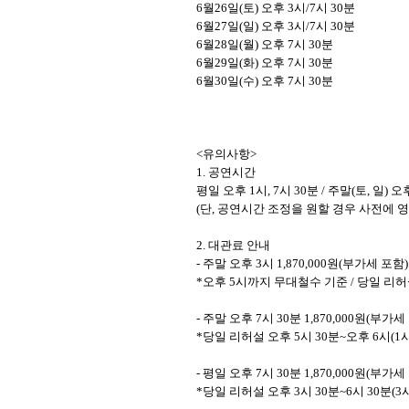
6
월
26
일
(
토
)
오후
3
시
/7
시
30
분
6
월
27
일
(
일
)
오후
3
시
/7
시
30
분
6
월
28
일
(
월
)
오후
7
시
30
분
6
월
29
일
(
화
)
오후
7
시
30
분
6
월
30
일
(
수
)
오후
7
시
30
분
<
유의사항
>
1.
공연시간
평일 오후
1
시
, 7
시
30
분
/
주말
(
토
,
일
)
오
(
단
,
공연시간 조정을 원할 경우 사전에 영
2.
대관료 안내
-
주말 오후
3
시
1,870,000
원
(
부가세 포함
)
*
오후
5
시까지 무대철수 기준
/
당일 리허
-
주말 오후
7
시
30
분
1,870,000
원
(
부가세
*
당일 리허설 오후
5
시
30
분
~
오후
6
시
(1
-
평일 오후
7
시
30
분
1,870,000
원
(
부가세
*
당일 리허설 오후
3
시
30
분
~6
시
30
분
(3