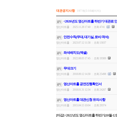
대관공지사항
197개(5/10페이지)
<2026년도 영산아트홀 하반기 대관료 
영산아트홀
2025.11.28 17:40
조회 4741
|
|
안전수칙(무대, 대기실, 로비/객석)
영산아트홀
2023.07.12 11:58
조회 13037
|
|
좌석배치도(엑셀)
영산아트홀
2022.08.05 17:45
조회 19309
|
|
무대크기
영산아트홀
2018.09.12 14:30
조회 25498
|
|
영산아트홀 공연진행확인서
영산아트홀
2018.01.31 12:34
조회 24207
|
|
영산아트홀 대관신청 유의사항
영산아트홀
2015.04.15 10:04
조회 29374
|
|
[마감] <2022년도 영산아트홀 하반기(10월-12월