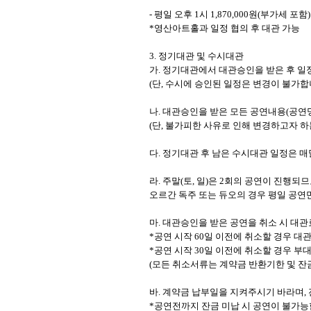
-
평일 오후
1
시
1,870,000
원
(
부가세 포함
)
*
영산아트홀과 일정 협의 후 대관 가능
3.
정기대관 및 수시대관
가
.
정기대관에서 대관승인을 받은 후 일
(
단
,
수시에 승인된 일정은 변경이 불가
나
.
대관승인을 받은 모든 공연내용
(
공연
(
단
,
불가피한 사유로 인해 변경하고자 하
다
.
정기대관 후 남은 수시대관 일정은 매
라
.
주말
(
토
,
일
)
은
2
회의 공연이 진행되므
오르간 독주 또는 듀오의 경우 평일 공연
마
.
대관승인을 받은 공연을 취소 시 대관
*
공연 시작
60
일 이전에 취소할 경우 대
*
공연 시작
30
일 이전에 취소할 경우 부
(
모든 취소서류는 계약금 반환기한 및 잔
바
.
계약금 납부일을 지켜주시기 바라며
,
*
공연전까지 잔금 미납 시 공연이 불가