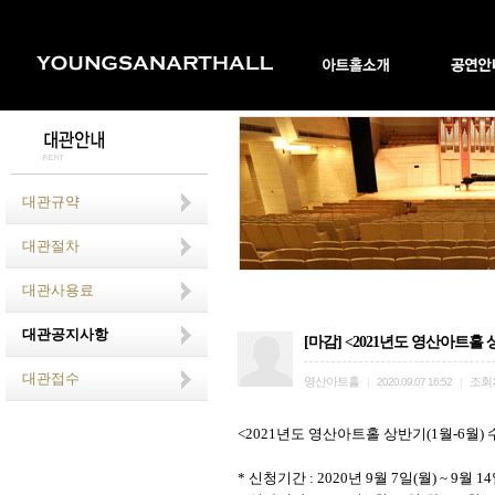
대관규약
대관절차
대관사용료
대관공지사항
[마감] <2021년도 영산아트홀 상
대관접수
영산아트홀
조회
|
2020.09.07 16:52
|
<2021
년도 영산아트홀 상반기
(1
월
-6
월
)
*
신청기간
: 2020
년
9
월
7
일
(
월
) ~ 9
월
14