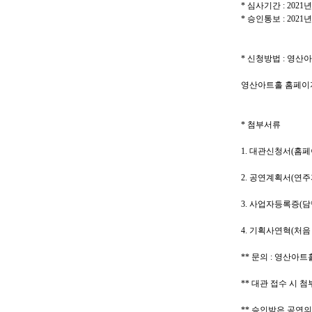
*
심사기간
: 2021
*
승인통보
: 2021
*
신청방법
:
영산아
영산아트홀 홈페
*
첨부서류
1.
대관신청서
(
홈페
2.
공연계획서
(
연주
3.
사업자등록증
(
담
4.
기획사연혁
(
처음
**
문의
:
영산아트
**
대관 접수 시 첨
**
승인받은 공연의