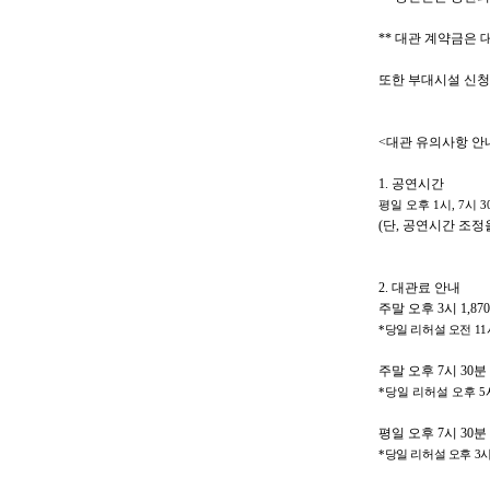
**
대관 계약금은 대
또한 부대시설 신청
<
대관 유의사항 안
1.
공연시간
평일 오후
1
시
, 7
시
3
(
단
,
공연시간 조정을
2.
대관료 안내
주말 오후
3
시
1,870
*
당일 리허설 오전
11
주말 오후
7
시
30
분
*
당일 리허설 오후
5
평일 오후
7
시
30
분
*
당일 리허설 오후
3