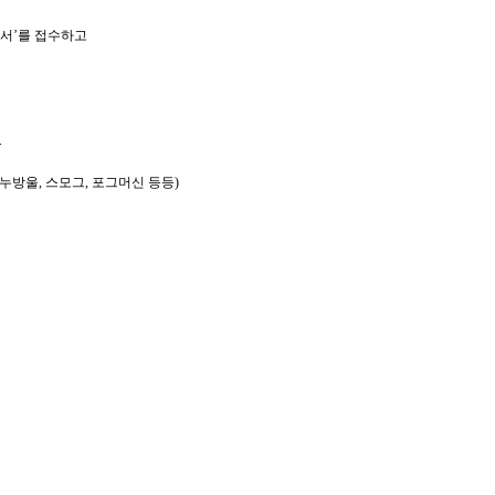
청서
’
를 접수하고
.
누방울
,
스모그
,
포그머신 등등
)