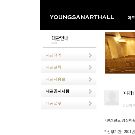
대관규약
대관절차
대관사용료
대관공지사항
[마감]
대관접수
영산아
<2021
년도 영산아
*
신청기간
: 2021