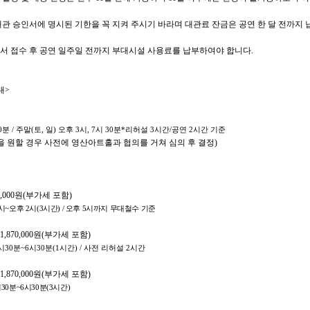
관 승인서에 명시된 기한을 꼭 지켜 주시기 바라며 대관료 잔금은 공연 한 달 전까지
서 접수 후 공연 일주일 전까지 부대시설 사용료를 납부하여야 합니다
.
내
>
0
분
/
주말
(
토
,
일
)
오후
3
시
, 7
시
30
분
*
리허설
3
시간
/
공연
2
시간 기준
 원할 경우 사전에 영산아트홀과 협의를 거쳐 심의 후 결정
)
,000
원
(
부가세 포함
)
시
~
오후
2
시
(3
시간
) /
오후
5
시까지 무대철수 기준
1,870,000
원
(
부가세 포함
)
시
30
분
~6
시
30
분
(1
시간
) /
사전 리허설
2
시간
1,870,000
원
(
부가세 포함
)
시
30
분
~6
시
30
분
(3
시간
)