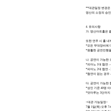
**
대관일정 변경은
영산의 소정의 승인
4.
유의사항
가
.
영산아트홀은 클
또한 연주 시 홀 
*
모든 무대장비에 
*
원활한 공연진행을
나
.
공연이 가능한 
*
피아노
1
대 협연
-
*
피아노
2
대 협연
-
*
협연이 없는 경우
다
.
공연이 가능한 
*
성인 기준
40
명 이
*
덧마루는
3
단까지
<
대관 가능일정
>
7
월
1
일
(
목
)
오후
7