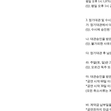
평일 오후
1
시
1,870,
(
단
,
평일 오후
1
시 
3.
정기대관 및 수
가
.
정기대관에서 대
(
단
,
수시에 승인된
나
.
대관승인을 받은
(
단
,
불가피한 사유
다
.
정기대관 후 남
라
.
주말
(
토
,
일
)
은
2
(
단
,
오르간 독주 또
마
.
대관승인을 받은
*
공연 시작
60
일 이
*
공연 시작
30
일 이
(
모든 취소서류는 계
바
.
계약금 납부일을
*
공연전까지 잔금 