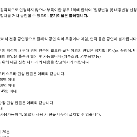
 원칙적으로 인정하지 않으나 부득이한 경우
1
회에 한하여
‘
일정변경 및 내용변경 신
절차를 거쳐 승인할 수 있으며
,
분기이월은 불허합니다
.
래식 전용 공연장으로 클래식 공연 외의 무용이나 마임
,
연극 등은 공연이 불가합니다
내부의 객석이나 무대 위에 연주에 필요한 물건 이외의 반입은 금지입니다
.(ex.
꽃장식
,
비
대한 반입은 홀측과 협의 후 가능합니다
.(
외부조명
,
외부음향 등
)
 위해 대관 신청 시 아래의 내용을 참고하시기 바랍니다
.
오케스트라 편성 인원은 아래와 같습니다
.
 40
명 이내
 30
명 이내
- 45
명 이내
합창 편성 인원은 아래와 같습니다
.
내
 사용가능하며
,
오르간 사용 시 단을 나누어 설치할 수 없습니다
.
시
30
분