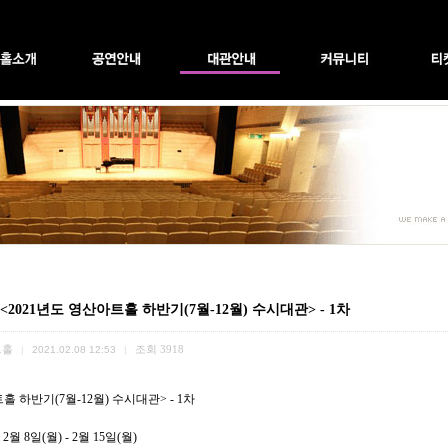
 <2021년도 영산아트홀 하반기(7월-12월) 수시대관> - 1차
트홀
조회
3918
|
2021.02.08 12:53
|
트홀 하반기
(7
월
-12
월
)
수시대관
> - 1
차
년
2
월
8
일
(
월
) - 2
월
15
일
(
월
)