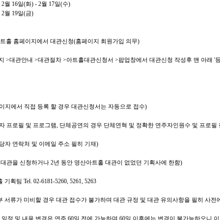
년
2
월
16
일
(
화
) - 2
월
17
일
(
수
)
년
2
월
19
일
(
금
)
트홀 홈페이지에서 대관신청
(
홈페이지 회원가입 의무
)
이지
>
대관안내
>
대관절차
>
아트홀대관신청서
>
팝업창에서 대관신청 작성후 맨 아래
'
이지에서 직접 등록 할 경우 대관신청서는 자동으로 접수
)
자 프로필 및 프로그램
,
단체공연의 경우 단체연혁 및 정확한 연주자인원수 및 프로필 
당자 연락처 및 이메일 주소 필히 기재
)
 대관을 신청하거나
2
년 동안 영산아트홀 대관이 없었던 기획사에 한함
)
홀 기획팀
Tel. 02-6181-5260, 5261, 5263
부 서류가 미비할 경우 대관 접수가 불가하며 대관 규정 및 대관 유의사항을 필히 사
 일정 및 내용 변경은 연주
60
일 전에 가능하며
60
일 이후에는 변경이 불가능하오니 