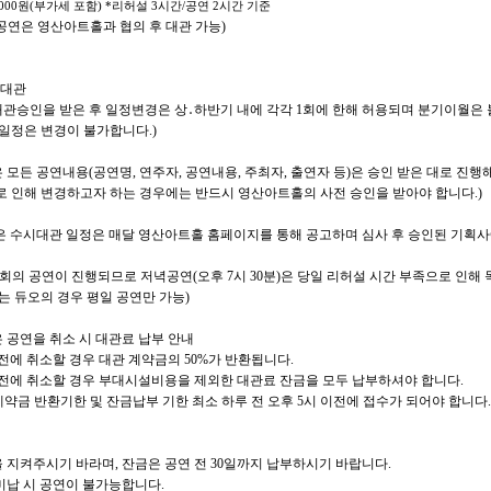
000
원
(
부가세 포함
)
*
리허설
3
시간
/
공연
2
시간 기준
공연은 영산아트홀과 협의 후 대관 가능
)
시대관
관승인을 받은 후 일정변경은 상
․
하반기 내에 각각
1
회에 한해 허용되며 분기이월은
 일정은 변경이 불가합니다
.)
 모든 공연내용
(
공연명
,
연주자
,
공연내용
,
주최자
,
출연자 등
)
은 승인 받은 대로 진행
로 인해 변경하고자 하는 경우에는 반드시 영산아트홀의 사전 승인을 받아야 합니다
.)
은 수시대관 일정은 매달 영산아트홀 홈페이지를 통해 공고하며 심사 후 승인된 기획
회의 공연이 진행되므로 저녁공연
(
오후
7
시
30
분
)
은 당일 리허설 시간 부족으로 인해 
는 듀오의 경우 평일 공연만 가능
)
 공연을 취소 시 대관료 납부 안내
전에 취소할 경우 대관 계약금의
50%
가 반환됩니다
.
전에 취소할 경우 부대시설비용을 제외한 대관료 잔금을 모두 납부하셔야 합니다
.
약금 반환기한 및 잔금납부 기한 최소 하루 전 오후
5
시 이전에 접수가 되어야 합니다
 지켜주시기 바라며
,
잔금은 공연 전
30
일까지 납부하시기 바랍니다
.
미납 시 공연이 불가능합니다
.