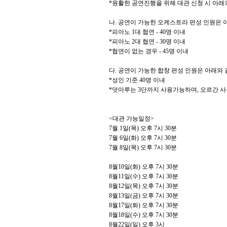
*
원활한 공연진행을 위해 대관 신청 시 아
나
.
공연이 가능한 오케스트라 편성 인원은 
*
피아노
1
대 협연
- 40
명 이내
*
피아노
2
대 협연
- 30
명 이내
*
협연이 없는 경우
- 45
명 이내
다
.
공연이 가능한 합창 편성 인원은 아래와
*
성인 기준
40
명 이내
*
덧마루는
3
단까지 사용가능하며
,
오르간 사
<
대관 가능일정
>
7
월
1
일
(
목
)
오후
7
시
30
분
7
월
6
일
(
화
)
오후
7
시
30
분
7
월
8
일
(
목
)
오후
7
시
30
분
8
월
10
일
(
화
)
오후
7
시
30
분
8
월
11
일
(
수
)
오후
7
시
30
분
8
월
12
일
(
목
)
오후
7
시
30
분
8
월
13
일
(
금
)
오후
7
시
30
분
8
월
17
일
(
화
)
오후
7
시
30
분
8
월
18
일
(
수
)
오후
7
시
30
분
8
월
22
일
(
일
)
오후
3
시