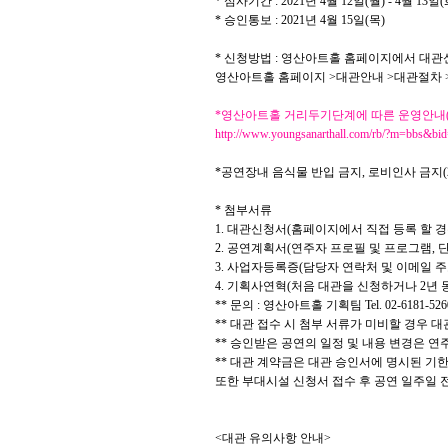
*
심사기간
: 2021
년
4
월
12
일
(
월
) - 4
월
13
일
(
*
승인통보
: 2021
년
4
월
15
일
(
목
)
*
신청방법
:
영산아트홀 홈페이지에서 대관
영산아트홀 홈페이지
>
대관안내
>
대관절차
*
영산아트홀 거리두기단계에 따른 운영안내
http://www.youngsanarthall.com/rb/?m=bbs&bi
*
공연장내 음식물 반입 금지
,
로비인사 금지(2
*
첨부서류
1.
대관신청서
(
홈페이지에서 직접 등록 할 
2.
공연계획서
(
연주자 프로필 및 프로그램
,
단
3.
사업자등록증
(
담당자 연락처 및 이메일 주
4.
기획사연혁
(
처음 대관을 신청하거나
2
년 
**
문의
:
영산아트홀 기획팀
Tel. 02-6181-526
**
대관 접수 시 첨부 서류가 미비할 경우 
**
승인받은 공연의 일정 및 내용 변경은 연
**
대관 계약금은 대관 승인서에 명시된 기한
또한 부대시설 신청서 접수 후 공연 일주일
<
대관 유의사항 안내
>