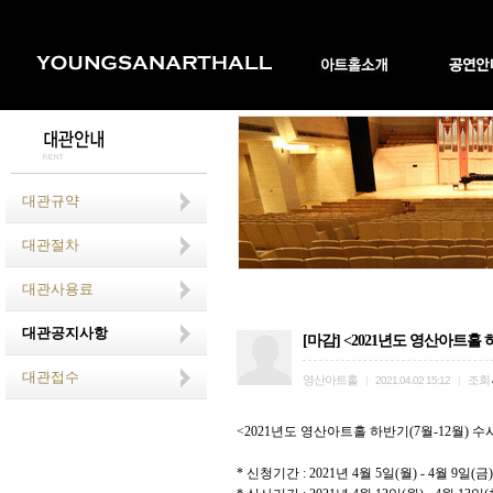
대관규약
대관절차
대관사용료
대관공지사항
[마감] <2021년도 영산아트홀 하
대관접수
영산아트홀
조회
|
2021.04.02 15:12
|
<2021
년도 영산아트홀 하반기
(7
월
-12
월
)
수
*
신청기간
: 2021
년
4
월
5
일
(
월
) - 4
월
9
일
(
금
)