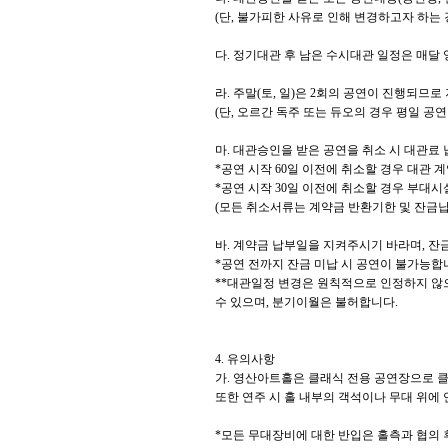
(
단
,
불가피한 사유로 인해 변경하고자 하는 
다
.
정기대관 후 남은 수시대관 일정은 매달
라
.
주말
(
토
,
일
)
은
2
회의 공연이 진행되므로
(
단
,
오르간 독주 또는 듀오의 경우 평일 공연
마
.
대관승인을 받은 공연을 취소 시 대관료 
*
공연 시작
60
일 이전에 취소할 경우 대관 
*
공연 시작
30
일 이전에 취소할 경우 부대시
(
모든 취소서류는 계약금 반환기한 및 잔금납
바
.
계약금 납부일을 지켜주시기 바라며
,
잔금
*
공연 전까지 잔금 미납 시 공연이 불가능합
**
대관일정 변경은 원칙적으로 인정하지 않
수 있으며
,
분기이월은 불허합니다
.
4.
유의사항
가
.
영산아트홀은 클래식 전용 공연장으로 클
또한 연주 시 홀 내부의 객석이나 무대 위에
*
모든 무대장비에 대한 반입은 홀측과 협의