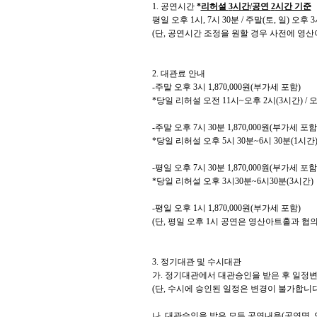
1.
공연시간
*
리허설
3
시간
/
공연
2
시간 기준
평일 오후
1
시
, 7
시
30
분
/
주말
(
토
,
일
)
오후
3
(
단
,
공연시간 조정을 원할 경우 사전에 영산
2.
대관료 안내
-주말 오후
3
시
1,870,000
원
(
부가세 포함
)
*
당일 리허설 오전
11
시
~
오후
2
시
(3
시간
) /
-주말 오후
7
시
30
분
1,870,000
원
(
부가세 포함
*
당일 리허설 오후
5
시
30
분
~6
시
30
분
(1
시간
-평일 오후
7
시
30
분
1,870,000
원
(
부가세 포함
*
당일 리허설 오후
3
시
30
분
~6
시
30
분
(3
시간
)
-평일 오후
1
시
1,870,000
원
(
부가세 포함
)
(
단
,
평일 오후
1
시 공연은 영산아트홀과 협의
3.
정기대관 및 수시대관
가
.
정기대관에서 대관승인을 받은 후 일정변
(
단
,
수시에 승인된 일정은 변경이 불가합니
나
.
대관승인을 받은 모든 공연내용
(
공연명
,