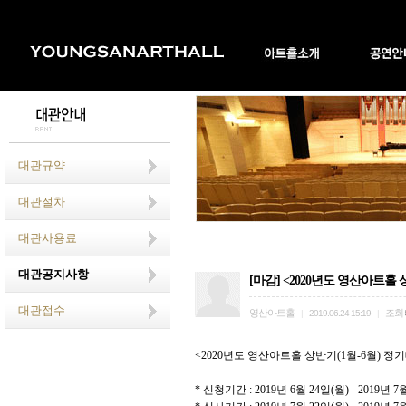
대관규약
대관절차
대관사용료
대관공지사항
[마감] <2020년도 영산아트홀 
대관접수
영산아트홀
조회
|
2019.06.24 15:19
|
<2020
년도 영산아트홀 상반기
(1
월
-6
월
)
정기
*
신청기간
: 2019
년
6
월
24
일
(
월
) - 2019
년
7