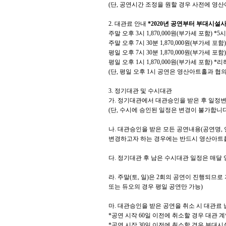
(
단
,
공연시간 조정을 원할 경우 사전에 영산
2.
대관료 안내
*2020년 공연부터 부대시설
주말 오후
3
시
1,870,000
원
(
부가세 포함
) *5
시
주말 오후
7
시
30
분
1,870,000
원
(
부가세 포함
)
평일 오후
7
시
30
분
1,870,000
원
(
부가세 포함
)
평일 오후
1
시
1,870,000
원
(
부가세 포함
) *
리
(
단
,
평일 오후
1
시 공연은 영산아트홀과 협의
3.
정기대관 및 수시대관
가
.
정기대관에서 대관승인을 받은 후 일정변
(
단
,
수시에 승인된 일정은 변경이 불가합니
나
.
대관승인을 받은 모든 공연내용
(
공연명
,
변경하고자 하는 경우에는 반드시 영산아트
다
.
정기대관 후 남은 수시대관 일정은 매달
라
.
주말
(
토
,
일
)
은
2
회의 공연이 진행되므로
또는 듀오의 경우 평일 공연만 가능
)
마
.
대관승인을 받은 공연을 취소 시 대관료 
*
공연 시작
60
일 이전에 취소할 경우 대관 
*
공연 시작
30
일 이전에 취소할 경우 부대시