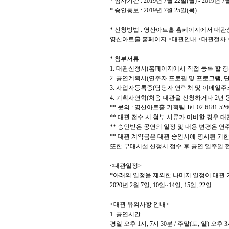
*
심사기간
: 2019
년
7
월
22
일
(
월
) - 2019
년
7
*
승인통보
: 2019
년
7
월
25
일
(
목
)
*
신청방법
:
영산아트홀 홈페이지에서 대관
영산아트홀 홈페이지
>
대관안내
>
대관절차
*
첨부서류
1.
대관신청서
(
홈페이지에서 직접 등록 할 
2.
공연계획서
(
연주자 프로필 및 프로그램
,
단
3.
사업자등록증
(
담당자 연락처 및 이메일주
4.
기획사연혁
(
처음 대관을 신청하거나
2
년 
**
문의
:
영산아트홀 기획팀
Tel. 02-6181-526
**
대관 접수 시 첨부 서류가 미비할 경우 
**
승인받은 공연의 일정 및 내용 변경은 연
**
대관 계약금은 대관 승인서에 명시된 기한
또한 부대시설 신청서 접수 후 공연 일주일
<
대관일정
>
*
아래의 일정을 제외한 나머지 일정이 대관
2020
년
2
월
7
일
, 10
일
~14
일
, 15
일
, 22
일
<
대관 유의사항 안내
>
1.
공연시간
평일 오후
1
시
, 7
시
30
분
/
주말
(
토
,
일
)
오후
3