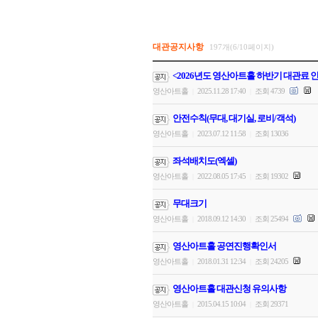
대관공지사항
197개(6/10페이지)
<2026년도 영산아트홀 하반기 대관료 
영산아트홀
2025.11.28 17:40
조회 4739
|
|
안전수칙(무대, 대기실, 로비/객석)
영산아트홀
2023.07.12 11:58
조회 13036
|
|
좌석배치도(엑셀)
영산아트홀
2022.08.05 17:45
조회 19302
|
|
무대크기
영산아트홀
2018.09.12 14:30
조회 25494
|
|
영산아트홀 공연진행확인서
영산아트홀
2018.01.31 12:34
조회 24205
|
|
영산아트홀 대관신청 유의사항
영산아트홀
2015.04.15 10:04
조회 29371
|
|