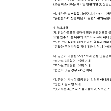
(
모든 취소서류는 계약금 반환기한 및 잔금납
바
.
계약금 납부일을 지켜주시기 바라며
,
잔금
*
공연전까지 잔금 미납 시 공연이 불가능합
4.
유의사항
가
.
영산아트홀은 클래식 전용 공연장으로 클
또한 연주 시 홀 내부의 객석이나 무대 위에
*
모든 무대장비에 대한 반입은 홀측과 협의
*
원활한 공연진행을 위해 대관 신청 시 아
나
.
공연이 가능한 오케스트라 편성 인원은 
*
피아노
1
대 협연
- 40
명 이내
*
피아노
2
대 협연
- 30
명 이내
*
협연이 없는 경우
- 45
명 이내
다
.
공연이 가능한 합창 편성 인원은 아래와
*
성인 기준
40
명 이내
*
덧마루는
3
단까지 사용가능하며
,
오르간 사