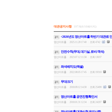
대관공지사항
197개(6/10페이지)
<2026년도 영산아트홀 하반기 대관료 
영산아트홀
2025.11.28 17:40
조회 4742
|
|
안전수칙(무대, 대기실, 로비/객석)
영산아트홀
2023.07.12 11:58
조회 13037
|
|
좌석배치도(엑셀)
영산아트홀
2022.08.05 17:45
조회 19310
|
|
무대크기
영산아트홀
2018.09.12 14:30
조회 25499
|
|
영산아트홀 공연진행확인서
영산아트홀
2018.01.31 12:34
조회 24207
|
|
영산아트홀 대관신청 유의사항