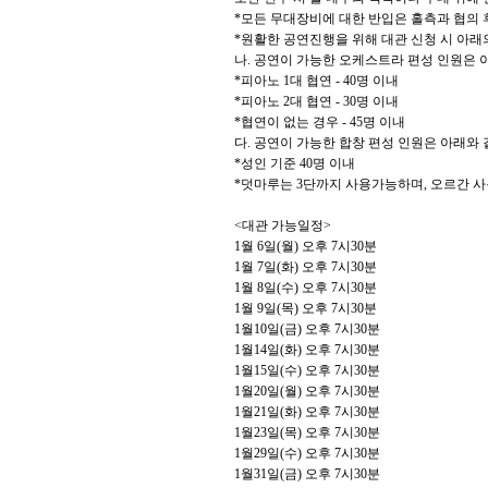
*
모든 무대장비에 대한 반입은 홀측과 협의
*
원활한 공연진행을 위해 대관 신청 시 아
나
.
공연이 가능한 오케스트라 편성 인원은 
*
피아노
1
대 협연
- 40
명 이내
*
피아노
2
대 협연
- 30
명 이내
*
협연이 없는 경우
- 45
명 이내
다
.
공연이 가능한 합창 편성 인원은 아래와
*
성인 기준
40
명 이내
*
덧마루는
3
단까지 사용가능하며
,
오르간 사
<
대관 가능일정
>
1
월
6
일
(
월
)
오후
7
시
30
분
1
월
7
일
(
화
)
오후
7
시
30
분
1
월
8
일
(
수
)
오후
7
시
30
분
1
월
9
일
(
목
)
오후
7
시
30
분
1
월
10
일
(
금
)
오후
7
시
30
분
1
월
14
일
(
화
)
오후
7
시
30
분
1
월
15
일
(
수
)
오후
7
시
30
분
1
월
20
일
(
월
)
오후
7
시
30
분
1
월
21
일
(
화
)
오후
7
시
30
분
1
월
23
일
(
목
)
오후
7
시
30
분
1
월
29
일
(
수
)
오후
7
시
30
분
1
월
31
일
(
금
)
오후
7
시
30
분