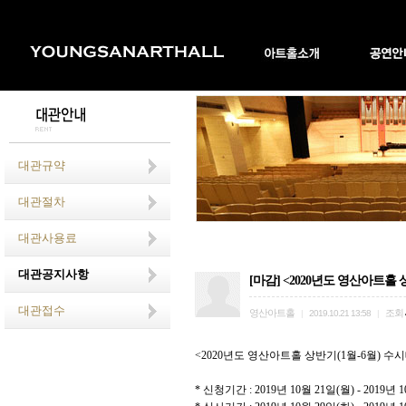
대관규약
대관절차
대관사용료
대관공지사항
[마감] <2020년도 영산아트홀 상
대관접수
영산아트홀
조회
|
2019.10.21 13:58
|
<2020
년도 영산아트홀 상반기
(1
월
-6
월
)
수시
*
신청기간
: 2019
년
10
월
21
일
(
월
) - 2019
년
1