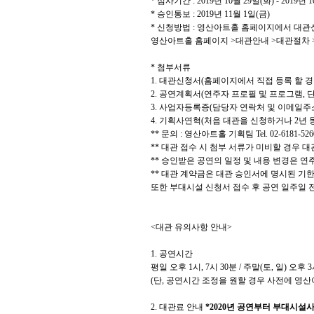
*
심사기간
: 2019
년
10
월
29
일
(
화
) - 2019
년
1
*
승인통보
: 2019
년
11
월
1
일
(
금
)
*
신청방법
:
영산아트홀 홈페이지에서 대관
영산아트홀 홈페이지
>
대관안내
>
대관절차
*
첨부서류
1.
대관신청서
(
홈페이지에서 직접 등록 할 
2.
공연계획서
(
연주자 프로필 및 프로그램
,
단
3.
사업자등록증
(
담당자 연락처 및 이메일주
4.
기획사연혁
(
처음 대관을 신청하거나
2
년 
**
문의
:
영산아트홀 기획팀
Tel. 02-6181-526
**
대관 접수 시 첨부 서류가 미비할 경우 
**
승인받은 공연의 일정 및 내용 변경은 연
**
대관 계약금은 대관 승인서에 명시된 기한
또한 부대시설 신청서 접수 후 공연 일주일
<
대관 유의사항 안내
>
1.
공연시간
평일 오후
1
시
, 7
시
30
분
/
주말
(
토
,
일
)
오후
3
(
단
,
공연시간 조정을 원할 경우 사전에 영산
2.
대관료 안내
*2020
년 공연부터 부대시설