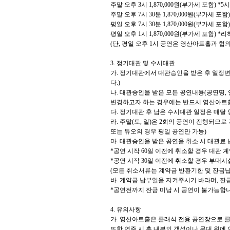
주말 오후
3
시
1,870,000
원
(
부가세 포함
) *5
시
주말 오후
7
시
30
분
1,870,000
원
(
부가세 포함
)
평일 오후
7
시
30
분
1,870,000
원
(
부가세 포함
)
평일 오후
1
시
1,870,000
원
(
부가세 포함
) *
리
(
단
,
평일 오후
1
시 공연은 영산아트홀과 협의
3.
정기대관 및 수시대관
가
.
정기대관에서 대관승인을 받은 후 일정변
다
.)
나
.
대관승인을 받은 모든 공연내용
(
공연명
,
변경하고자 하는 경우에는 반드시 영산아트
다
.
정기대관 후 남은 수시대관 일정은 매달
라
.
주말
(
토
,
일
)
은
2
회의 공연이 진행되므로
또는 듀오의 경우 평일 공연만 가능
)
마
.
대관승인을 받은 공연을 취소 시 대관료 
*
공연 시작
60
일 이전에 취소할 경우 대관 
*
공연 시작
30
일 이전에 취소할 경우 부대시
(
모든 취소서류는 계약금 반환기한 및 잔금납
바
.
계약금 납부일을 지켜주시기 바라며
,
잔금
*
공연전까지 잔금 미납 시 공연이 불가능합
4.
유의사항
가
.
영산아트홀은 클래식 전용 공연장으로 클
또한 연주 시 홀 내부의 객석이나 무대 위에