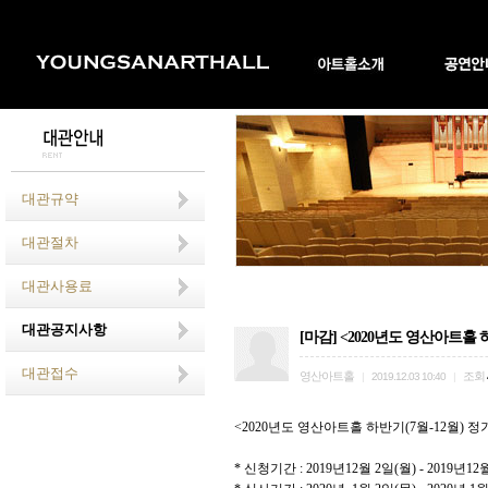
대관규약
대관절차
대관사용료
대관공지사항
[마감] <2020년도 영산아트홀 
대관접수
영산아트홀
조회
|
2019.12.03 10:40
|
<2020
년도 영산아트홀 하반기
(7
월
-12
월
)
정
*
신청기간
: 2019
년
12
월
2
일
(
월
) - 2019
년
12