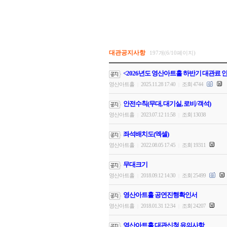
대관공지사항
197개(6/10페이지)
<2026년도 영산아트홀 하반기 대관료 
영산아트홀
2025.11.28 17:40
조회 4744
|
|
안전수칙(무대, 대기실, 로비/객석)
영산아트홀
2023.07.12 11:58
조회 13038
|
|
좌석배치도(엑셀)
영산아트홀
2022.08.05 17:45
조회 19311
|
|
무대크기
영산아트홀
2018.09.12 14:30
조회 25499
|
|
영산아트홀 공연진행확인서
영산아트홀
2018.01.31 12:34
조회 24207
|
|
영산아트홀 대관신청 유의사항