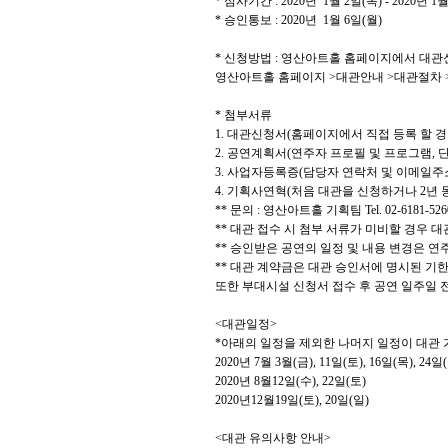
*
심사기간
: 2020
년 1
월 2
일
(
목
) - 2020
년
1
*
승인통보
: 2020
년
1
월
6
일
(
월
)
*
신청방법
:
영산아트홀 홈페이지에서 대관
영산아트홀 홈페이지
>
대관안내
>
대관절차
*
첨부서류
1.
대관신청서
(
홈페이지에서 직접 등록 할 
2.
공연계획서
(
연주자 프로필 및 프로그램
,
단
3.
사업자등록증
(
담당자 연락처 및 이메일주
4.
기획사연혁
(
처음 대관을 신청하거나
2
년 
**
문의
:
영산아트홀 기획팀
Tel. 02-6181-526
**
대관 접수 시 첨부 서류가 미비할 경우 
**
승인받은 공연의 일정 및 내용 변경은 연
**
대관 계약금은 대관 승인서에 명시된 기한
또한 부대시설 신청서 접수 후 공연 일주일
<
대관일정
>
*
아래의 일정을 제외한 나머지 일정이 대관
2020
년
7
월 3월(금), 11일(토), 16일(목), 24일
2020년 8월12일(수), 22일(토)
2020년12월19일(토), 20일(일)
<
대관 유의사항 안내
>