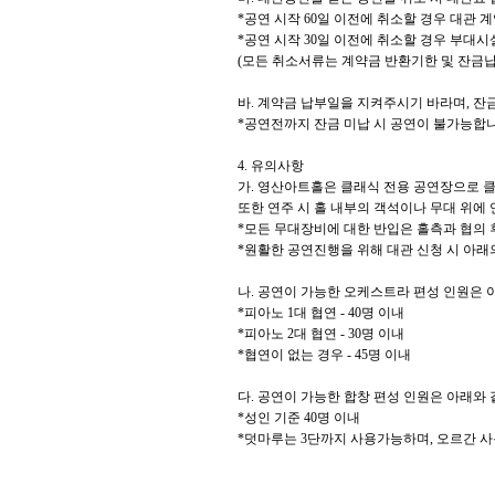
*
공연 시작
60
일 이전에 취소할 경우 대관 
*
공연 시작
30
일 이전에 취소할 경우 부대시
(
모든 취소서류는 계약금 반환기한 및 잔금납
바
.
계약금 납부일을 지켜주시기 바라며
,
잔금
*
공연전까지 잔금 미납 시 공연이 불가능합
4.
유의사항
가
.
영산아트홀은 클래식 전용 공연장으로 클
또한 연주 시 홀 내부의 객석이나 무대 위에
*
모든 무대장비에 대한 반입은 홀측과 협의
*
원활한 공연진행을 위해 대관 신청 시 아
나
.
공연이 가능한 오케스트라 편성 인원은 
*
피아노
1
대 협연
- 40
명 이내
*
피아노
2
대 협연
- 30
명 이내
*
협연이 없는 경우
- 45
명 이내
다
.
공연이 가능한 합창 편성 인원은 아래와
*
성인 기준
40
명 이내
*
덧마루는
3
단까지 사용가능하며
,
오르간 사