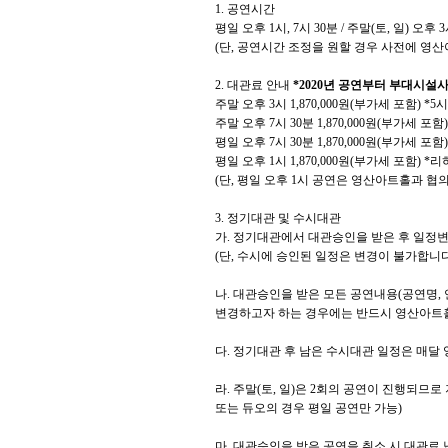
1.
공연시간
평일 오후
1
시
, 7
시
30
분
/
주말
(
토
,
일
)
오후
3
(
단
,
공연시간 조정을 원할 경우 사전에 영산
2.
대관료 안내
*2020년 공연부터 부대시설
주말 오후
3
시
1,870,000
원
(
부가세 포함
) *5
시
주말 오후
7
시
30
분
1,870,000
원
(
부가세 포함
)
평일 오후
7
시
30
분
1,870,000
원
(
부가세 포함
)
평일 오후
1
시
1,870,000
원
(
부가세 포함
) *
리
(
단
,
평일 오후
1
시 공연은 영산아트홀과 협의
3.
정기대관 및 수시대관
가
.
정기대관에서 대관승인을 받은 후 일정변
(
단
,
수시에 승인된 일정은 변경이 불가합니
나
.
대관승인을 받은 모든 공연내용
(
공연명
,
변경하고자 하는 경우에는 반드시 영산아트
다
.
정기대관 후 남은 수시대관 일정은 매달
라
.
주말
(
토
,
일
)
은
2
회의 공연이 진행되므로
또는 듀오의 경우 평일 공연만 가능
)
마
.
대관승인을 받은 공연을 취소 시 대관료 