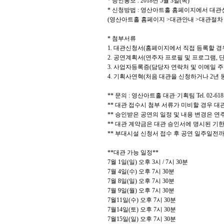
*
승인통보
: 2018
년
5
월 3일
(목)
*
신청방법
:
영산아트홀 홈페이지에서 대관
(
영산아트홀 홈페이지
>
대관안내
>
대관절
*
첨부서류
1.
대관신청서
(
홈페이지에서 직접 등록할 경
2.
공연계획서
(
연주자 프로필 및 프로그램
,
단
3.
사업자등록증
(
담당자 연락처 및 이메일 주
4.
기획사연혁
(
처음 대관을 신청하거나
2
년 
**
문의
:
영산아트홀 대관
·
기획팀
Tel. 02-61
**
대관 접수시 첨부 서류가 미비할 경우 대
**
승인받은 공연의 일정 및 내용 변경은 연
**
대관 계약금은 대관 승인서에 명시된 기한
**
부대시설 신청서 접수 후 공연 일주일전
**
대관 가능 일정
**
7
월
1
일
(
일
)
오후
3
시
/ 7
시
30
분
7
월
4
일
(
수
)
오후
7
시
30
분
7
월
8
일
(
일
)
오후
7
시
30
분
7
월
9
일
(
월
)
오후
7
시
30
분
7
월
11
일
(
수
)
오후
7
시
30
분
7
월
14
일
(
토
)
오후
7
시
30
분
7
월
15
일
(
일
)
오후
7
시
30
분