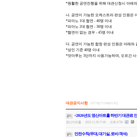
*
원활한 공연진행을 위해 대관신청시 아래의
나
.
공연이 가능한 오케스트라 편성 인원은 
*
피아노
1
대 협연
- 40
명 이내
*
피아노
2
대 협연
- 30
명 이내
*
협연이 없는 경우
- 45
명 이내
다
.
공연이 가능한 합창 편성 인원은 아래와
*
성인 기준
40
명 이내
*
덧마루는
3
단까지 사용가능하며
,
오르간 사
대관공지사항
197개(7/10페이지)
<2026년도 영산아트홀 하반기 대관료 
영산아트홀
2025.11.28 17:40
조회 4736
|
|
안전수칙(무대, 대기실, 로비/객석)