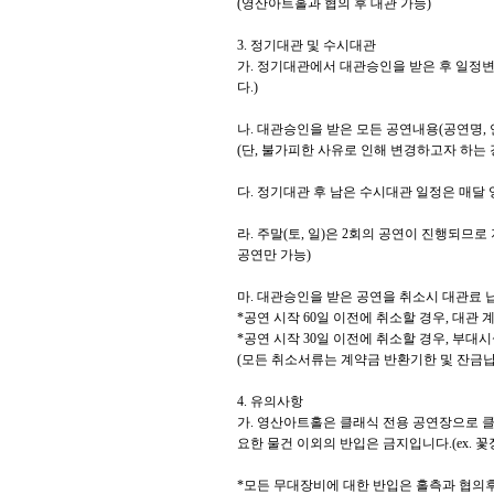
(
영산아트홀과 협의 후 대관 가능
)
3.
정기대관 및 수시대관
가
.
정기대관에서 대관승인을 받은 후 일정변
다
.)
나
.
대관승인을 받은 모든 공연내용
(
공연명
,
(
단
,
불가피한 사유로 인해 변경하고자 하는 
다
.
정기대관 후 남은 수시대관 일정은 매달
라
.
주말
(
토
,
일
)
은
2
회의 공연이 진행되므로
공연만 가능
)
마
.
대관승인을 받은 공연을 취소시 대관료 
*
공연 시작
60
일 이전에 취소할 경우
,
대관 
*
공연 시작
30
일 이전에 취소할 경우
,
부대시
(
모든 취소서류는 계약금 반환기한 및 잔금납
4.
유의사항
가
.
영산아트홀은 클래식 전용 공연장으로 클
요한 물건 이외의 반입은 금지입니다
.(ex.
꽃
*
모든 무대장비에 대한 반입은 홀측과 협의