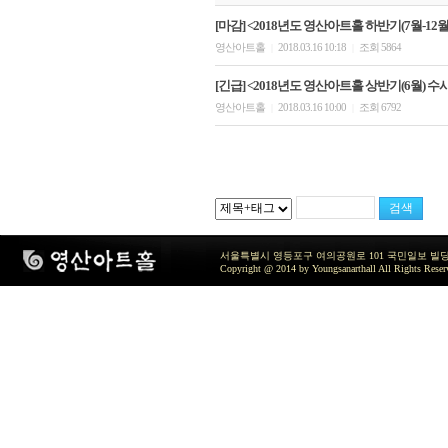
[마감] <2018년도 영산아트홀 하반기(7월-12월)
영산아트홀
2018.03.16 10:18
조회 5864
|
|
[긴급] <2018년도 영산아트홀 상반기(6월) 수
영산아트홀
2018.03.16 10:00
조회 6792
|
|
서울특별시 영등포구 여의공원로 101 국민일보 빌딩 지하2층 / TEL 
Copyright @ 2014 by Youngsanarthall All Rights Reser