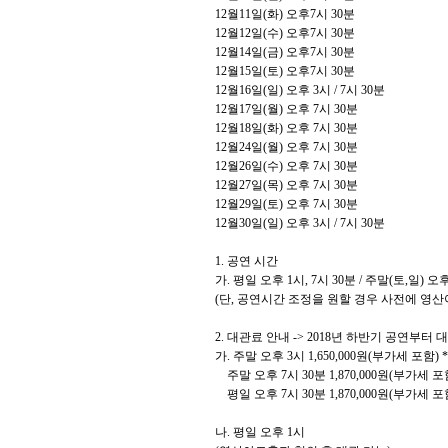
12
월
11
일
(
화
)
오후
7
시
30
분
12
월
12
일
(
수
)
오후
7
시
30
분
12
월
14
일
(
금
)
오후
7
시
30
분
12
월
15
일
(
토
)
오후
7
시
30
분
12
월
16
일
(
일
)
오후
3
시 / 7시 30분
12
월
17
일
(
월
)
오후
7
시
30
분
12
월
18
일
(
화
)
오후
7
시
30
분
12
월
24
일
(
월
)
오후
7
시
30
분
12
월
26
일
(
수
)
오후
7
시
30
분
12
월
27
일
(
목
)
오후
7
시
30
분
12
월
29
일
(
토
)
오후
7
시
30
분
12
월
30
일
(
일
)
오후
3
시
/ 7
시
30
분
1.
공연 시간
가
.
평일 오후
1
시
, 7
시
30
분
/
주말
(
토
,
일
)
오
(
단
,
공연시간 조정을 원할 경우 사전에 영산
2.
대관료 안내
-> 2018
년 하반기 공연부터 
가
.
주말 오후
3
시
1,650,000
원
(
부가세 포함
) 
주말 오후
7
시
30
분
1,870,000
원
(
부가세 포
평일 오후
7
시
30
분
1,870,000
원
(
부가세 포
나
.
평일 오후
1
시