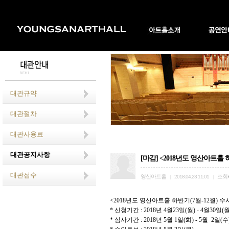
대관규약
대관절차
대관사용료
대관공지사항
[마감] <2018년도 영산아트홀 하
대관접수
영산아트홀
조회
|
2018.04.23 11:01
|
<2018
년도 영산아트홀 하반기
(7
월
-12
월
)
수
*
신청기간
: 2018
년
4
월
23
일
(
월
) - 4
월
30
일
(
*
심사기간
: 2018
년
5
월
1
일
(화
) - 5
월 2일
(수