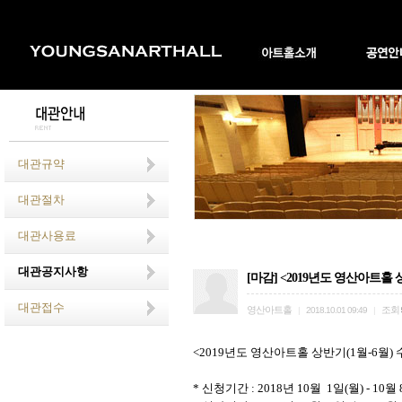
대관규약
대관절차
대관사용료
대관공지사항
[마감] <2019년도 영산아트홀 상
대관접수
영산아트홀
조회
|
2018.10.01 09:49
|
<2019
년도 영산아트홀 상반기
(1
월
-6
월
)
*
신청기간
: 2018
년 10월 1일
(
월
) - 10
월 