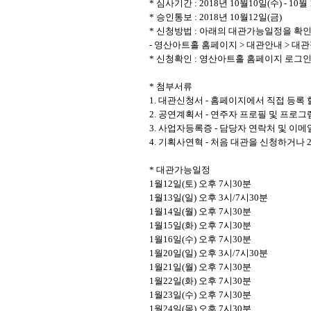
*
심사기간
: 2018
년 10월1
0
일
(수
) - 10
월 
*
승인통보
: 2018
년 10월
12
일
(금
)
*
신청방법
:
아래의 대관가능일정을 확
-
영산아트홀 홈페이지
>
대관안내
>
대관
*
신청확인
:
영산아트홀 홈페이지 로그
*
첨부서류
1.
대관신청서
-
홈페이지에서 직접 등록 
2.
공연계획서
-
연주자 프로필 및 프로그
3.
사업자등록증
-
담당자 연락처 및 이메
4.
기획사연혁
-
처음 대관을 신청하거나
*
대관가능일정
1
월
12
일
(
토
)
오후
7
시
30
분
1
월
13
일
(
일
)
오후
3
시
/7
시
30
분
1
월
14
일
(
월
)
오후
7
시
30
분
1
월
15
일
(
화
)
오후
7
시
30
분
1
월
16
일
(
수
)
오후
7
시
30
분
1
월
20
일
(
일
)
오후
3
시
/7
시
30
분
1
월
21
일
(
월
)
오후
7
시
30
분
1
월
22
일
(
화
)
오후
7
시
30
분
1
월
23
일
(
수
)
오후
7
시
30
분
1
월
24
일
(
목
)
오후
7
시
30
분