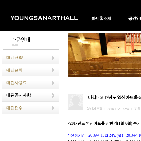
대관규약
대관절차
대관사용료
대관공지사항
[마감] <2017년도 영산아트홀 상
대관접수
영산아트홀
조회
|
2016.10.20 09:54
|
<2017년도 영산아트홀 상반기(1월-6월) 수시공
* 신청기간 : 2016년 10월 24일(월) - 2016년 