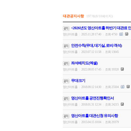
대관공지사항
197개(8/10페이지)
<2026년도 영산아트홀 하반기 대관료 
영산아트홀
2025.11.28 17:40
조회 4750
|
|
안전수칙(무대, 대기실, 로비/객석)
영산아트홀
2023.07.12 11:58
조회 13045
|
|
좌석배치도(엑셀)
영산아트홀
2022.08.05 17:45
조회 19320
|
|
무대크기
영산아트홀
2018.09.12 14:30
조회 25504
|
|
영산아트홀 공연진행확인서
영산아트홀
2018.01.31 12:34
조회 24215
|
|
영산아트홀 대관신청 유의사항
영산아트홀
2015.04.15 10:04
조회 29379
|
|