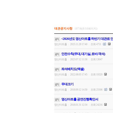
대관공지사항
197개(8/10페이지)
<2026년도 영산아트홀 하반기 대관료 
영산아트홀
2025.11.28 17:40
조회 4751
|
|
안전수칙(무대, 대기실, 로비/객석)
영산아트홀
2023.07.12 11:58
조회 13047
|
|
좌석배치도(엑셀)
영산아트홀
2022.08.05 17:45
조회 19320
|
|
무대크기
영산아트홀
2018.09.12 14:30
조회 25506
|
|
영산아트홀 공연진행확인서
영산아트홀
2018.01.31 12:34
조회 24216
|
|