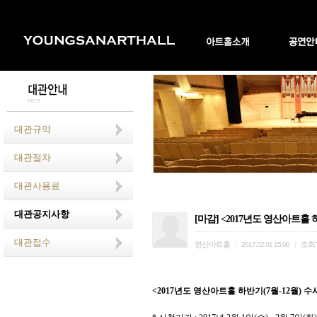
대관규약
대관절차
대관사용료
대관공지사항
[마감] <2017년도 영산아트홀 하
대관접수
영산아트홀
조회
|
2017.02.01 15:00
|
<2017년도 영산아트홀 하반기(7월-12월) 수시