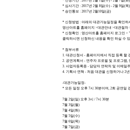
* 신청기간 : 2017년 2월 1일(수) - 2월 7일(화)
* 심사기간 : 2017년 2월 8일(수) - 2월 9일(목)
* 승인통보 : 2017년 2월10일(금)
* 신청방법 : 아래의 대관가능일정을 확인
영산아트홀 홈페이지 >대관안내 >대관절차 
* 신청확인 : 영산아트홀 홈페이지 로그인 > "
클릭하시면 신청하신 내용을 확인 하실 수 있
* 첨부서류
1. 대관신청서 -
홈페이지에서 직접 등록 할 
2. 공연계획서 -
연주자 프로필 및 프로그램,
3. 사업자등록증 -
담당자 연락처 및 이메일주
4. 기획사 연혁 -
처음 대관을 신청하거나 2년
-대관가능일정-
* 모든 일정 오후 7시 30분이며, 2회 공연
7
월
2
일
(
일
)
오후
3
시
/ 7
시
30
분
7
월
3
일
(
월
)
7
월
4
일
(
화
)
7
월
5
일
(
수
)
7
월
6
일
(
목
)
7
월
7
일
(
금
)