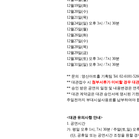
12
월
19
일
(
화
)
12
월
20
일
(
수
)
12
월
21
일
(
목
)
12
월
24
일
(
일
)
오후
3
시
/ 7
시
30
분
12
월
25
일
(
월
)
12
월
26
일
(
화
)
12
월
27
일
(
수
)
12
월
28
일
(
목
)
12
월
29
일
(
금
)
12
월
30
일
(
토
)
오후
3
시
/ 7
시
30
분
12
월
31
일
(
일
)
오후
3
시
/ 7
시
30
분
** 문의 : 영산아트홀 기획팀 Tel. 02-6181-5260
** 대관접수 시
첨부서류가 미비할 경우 대
** 승인 받은 공연의 일정 및 내용변경은 연
** 대관 계약금은 대관 승인서에 명시된 기
주일전까지 부대시설사용료를 납부하여야 합
<대관 유의사항 안내>
1. 공연시간
가. 평일 오후 1시, 7시 30분 / 주말(토,일) 오후
(단, 공휴일 또는 공연시간 조정을 원할 경