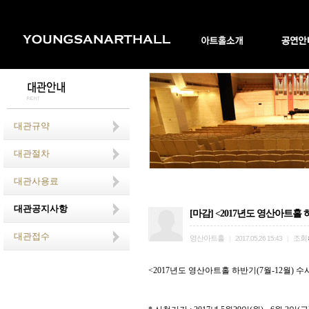
대관규약
대관절차
대관사용료
대관공지사항
[마감] <2017년도 영산아트홀 하
대관접수
영산아트홀
조회
|
2017.05.26 15:43
|
<2017
년도 영산아트홀 하반기
(7
월
-12
월
)
수