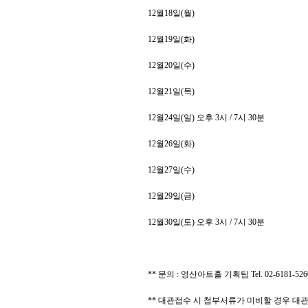
12
월
18
일
(
월
)
12
월
19
일
(
화
)
12
월
20
일
(
수
)
12
월
21
일
(
목
)
12
월
24
일
(
일
)
오후
3
시
/ 7
시
30
분
12
월
26
일
(
화
)
12
월
27
일
(
수
)
12
월
29
일
(
금
)
12
월
30
일
(
토
)
오후
3
시
/ 7
시
30
분
**
문의
:
영산아트홀 기획팀
Tel. 02-6181-52
**
대관접수 시 첨부서류가 미비할 경우 대