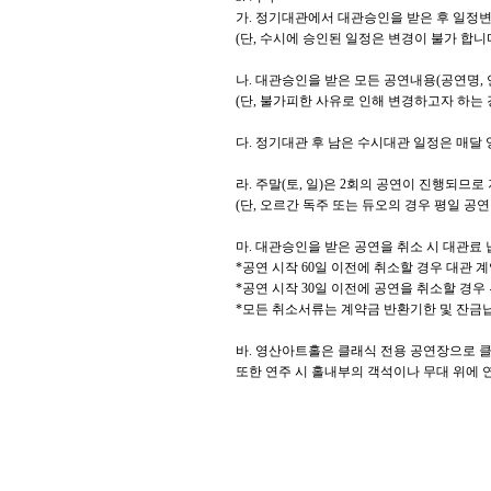
가
.
정기대관에서 대관승인을 받은 후 일정변
(
단
,
수시에 승인된 일정은 변경이 불가 합니
나
.
대관승인을 받은 모든 공연내용
(
공연명
,
(
단
,
불가피한 사유로 인해 변경하고자 하는 
다
.
정기대관 후 남은 수시대관 일정은 매달
라
.
주말
(
토
,
일
)
은
2
회의 공연이 진행되므로
(
단
,
오르간 독주 또는 듀오의 경우 평일 공연
마
.
대관승인을 받은 공연을 취소 시 대관료 
*
공연 시작
60
일 이전에 취소할 경우 대관 
*
공연 시작
30
일 이전에 공연을 취소할 경우
*
모든 취소서류는 계약금 반환기한 및 잔금납
바
.
영산아트홀은 클래식 전용 공연장으로 클
또한 연주 시 홀내부의 객석이나 무대 위에