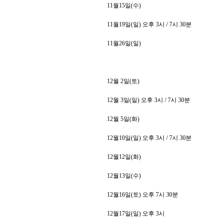
11
월
15
일
(
수
)
11
월
19
일
(
일
)
오후
3
시
/ 7
시
30
분
11
월
26
일
(
일
)
12
월
2
일
(
토
)
12
월
3
일
(
일
)
오후
3
시
/ 7
시
30
분
12
월
5
일
(
화
)
12
월
10
일
(
일
)
오후
3
시
/ 7
시
30
분
12
월
12
일
(
화
)
12
월
13
일
(
수
)
12
월
16
일
(
토
)
오후
7
시
30
분
12
월
17
일
(
일
)
오후
3
시