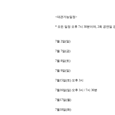
<
대관가능일정
>
*
모든 일정 오후
7
시
30
분이며
, 2
회 공연일 
7
월
2
일
(
일
)
7
월
7
일
(
금
)
7
월
8
일
(
토
)
7
월
9
일
(
일
)
7
월
15
일
(
토
)
오후
3
시
7
월
16
일
(
일
)
오후
3
시
/ 7
시
30
분
7
월
17
일
(
월
)
7
월
18
일
(
화
)