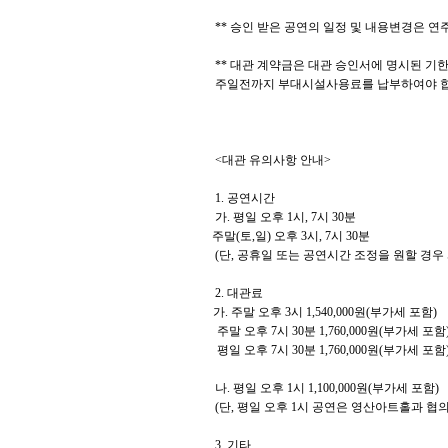
**
승인 받은 공연의 일정 및 내용변경은 연
**
대관 계약금은 대관 승인서에 명시된 기한
주일전까지 부대시설사용료를 납부하여야 
<
대관 유의사항 안내
>
1.
공연시간
가
.
평일 오후
1
시
, 7
시
30
분
주말
(
토
,
일
)
오후
3
시
, 7
시
30
분
(
단
,
공휴일 또는 공연시간 조정을 원할 경우
2.
대관료
가
.
주말 오후
3
시
1,540,000
원
(
부가세 포함
)
주말 오후
7
시
30
분
1,760,000
원
(
부가세 포함
평일 오후
7
시
30
분
1,760,000
원
(
부가세 포함
나
.
평일 오후
1
시
1,100,000
원
(
부가세 포함
)
(
단
,
평일 오후
1
시 공연은 영산아트홀과 협의
3.
기타