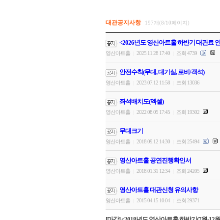
대관공지사항
197개(8/10페이지)
<2026년도 영산아트홀 하반기 대관료 
영산아트홀
2025.11.28 17:40
조회 4739
|
|
안전수칙(무대, 대기실, 로비/객석)
영산아트홀
2023.07.12 11:58
조회 13036
|
|
좌석배치도(엑셀)
영산아트홀
2022.08.05 17:45
조회 19302
|
|
무대크기
영산아트홀
2018.09.12 14:30
조회 25494
|
|
영산아트홀 공연진행확인서
영산아트홀
2018.01.31 12:34
조회 24205
|
|
영산아트홀 대관신청 유의사항
영산아트홀
2015.04.15 10:04
조회 29371
|
|
[마감] <2018년도 영산아트홀 하반기(7월-12월)