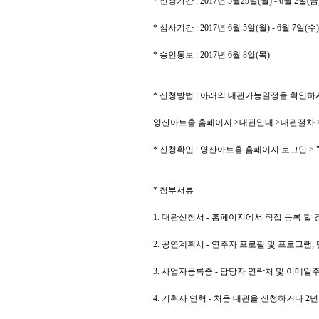
*
신청기간
: 2017
년
5
월
29
일
(
월
) - 6
월
2
일
(
금
*
심사기간
: 2017
년
6
월
5
일
(
월
) - 6
월
7
일
(
수
)
*
승인통보
: 2017
년
6
월
8
일
(
목
)
*
신청방법
:
아래의 대관가능일정을 확인하
영산아트홀 홈페이지
>
대관안내
>
대관절차
*
신청확인
:
영산아트홀 홈페이지 로그인
> 
*
첨부서류
1.
대관신청서
-
홈페이지에서 직접 등록 할 
2.
공연계획서
-
연주자 프로필 및 프로그램
,
3.
사업자등록증
-
담당자 연락처 및 이메일주
4.
기획사 연혁
-
처음 대관을 신청하거나
2
년