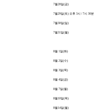
7
월
28
일
(
금
)
7
월
29
일
(
토
)
오후
3
시
/ 7
시
30
분
7
월
30
일
(
일
)
7
월
31
일
(
월
)
8
월
1
일
(
화
)
8
월
2
일
(
수
)
8
월
3
일
(
목
)
8
월
4
일
(
금
)
8
월
7
일
(
월
)
8
월
10
일
(
목
)
8
월
14
일
(
월
)