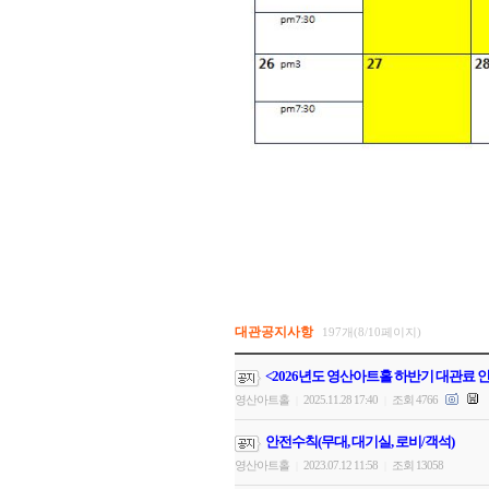
대관공지사항
197개(8/10페이지)
<2026년도 영산아트홀 하반기 대관료 
영산아트홀
2025.11.28 17:40
조회 4766
|
|
안전수칙(무대, 대기실, 로비/객석)
영산아트홀
2023.07.12 11:58
조회 13058
|
|