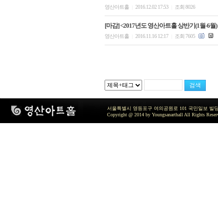
영산아트홀
2016.12.02 17:53
조회 8026
|
|
[마감] <2017년도 영산아트홀 상반기(1월-6월)
영산아트홀
2016.11.16 12:17
조회 7605
|
|
서울특별시 영등포구 여의공원로 101 국민일보 빌딩 지하2층 / TEL 
Copyright @ 2014 by Youngsanarthall All Rights Reser