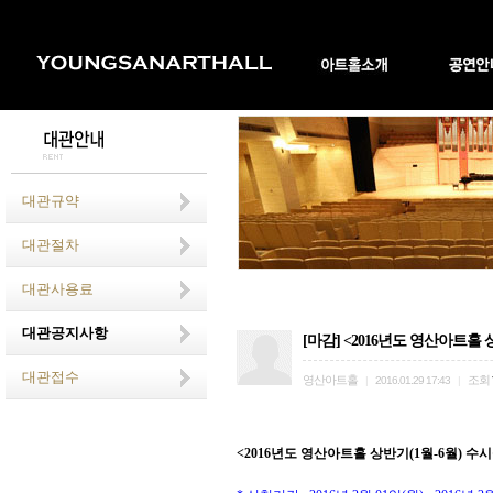
대관규약
대관절차
대관사용료
대관공지사항
[마감] <2016년도 영산아트홀 상
대관접수
영산아트홀
조회
|
2016.01.29 17:43
|
<2016년도 영산아트홀 상반기(1월-6월) 수시공