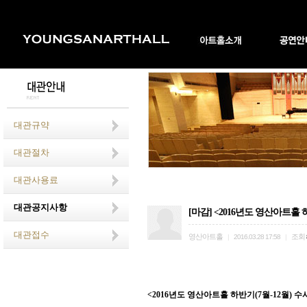
대관규약
대관절차
대관사용료
대관공지사항
[마감] <2016년도 영산아트홀 하
대관접수
영산아트홀
조회
|
2016.03.28 17:58
|
<2016년도 영산아트홀 하반기(7월-12월) 수시