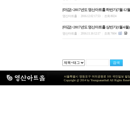
[마감] <2017년도 영산아트홀 하반기(7월-12
영산아트홀
2016.12.02 17:53
조회 8024
|
|
[마감] <2017년도 영산아트홀 상반기(1월-6월)
영산아트홀
2016.11.16 12:17
조회 7604
|
|
서울특별시 영등포구 여의공원로 101 국민일보 빌딩 지하2층 / TEL 
Copyright @ 2014 by Youngsanarthall All Rights Reser