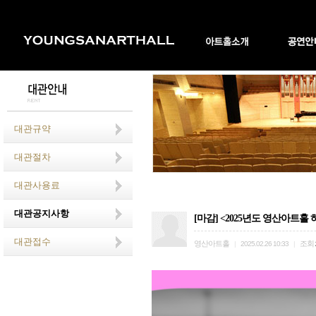
대관규약
대관절차
대관사용료
대관공지사항
[마감] <2025년도 영산아트홀 하
대관접수
영산아트홀
조회
|
2025.02.26 10:33
|