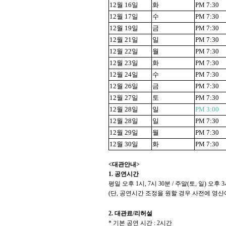
12
월
16
일
화
PM 7:30
12
월
17
일
수
PM 7:30
12
월
19
일
금
PM 7:30
12
월
21
일
일
PM 7:30
12
월
22
일
월
PM 7:30
12
월
23
일
화
PM 7:30
12
월
24
일
수
PM 7:30
12
월
26
일
금
PM 7:30
12
월
27
일
토
PM 7:30
12
월
28
일
일
PM 3:00
12
월
28
일
일
PM 7:30
12
월
29
일
월
PM 7:30
12
월
30
일
화
PM 7:30
<
대관안내
>
1.
공연시간
평일 오후
1
시
, 7
시
30
분
/
주말
(
토
,
일
)
오후
3
(
단
,
공연시간 조정을 원할 경우 사전에 영산
2.
대관료
/
리허설
*
기본 공연 시간
: 2
시간