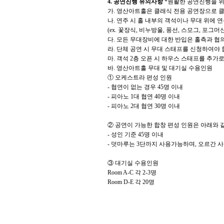
4.
공연진행 유의사항
*
원활한 공연진행을 위
가
.
영산아트홀은 클래식 전용 공연장으로 클
나
.
연주 시 홀 내부의 객석이나 무대 위에 
(ex.
꽃장식
,
비누방울
,
풍선
,
스모그
,
포그머
다
.
모든 무대장비에 대한 반입은 홀측과 협
라
.
단체 공연 시 무대 스태프를 신청하여야
마
.
객석
2
층 오픈 시 하우스 스태프를 추가
바
.
영산아트홀 무대 및 대기실 수용인원
①
오케스트라 편성 인원
-
협연이 없는 경우
45
명 이내
-
피아노
1
대 협연
40
명 이내
-
피아노
2
대 협연
30
명 이내
②
공연이 가능한 합창 편성 인원은 아래와 
-
성인 기준
45
명 이내
-
덧마루는
3
단까지 사용가능하며
,
오르간 사
③
대기실 수용인원
Room A-C
각
2-3
명
Room D-E
각
20
명