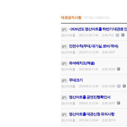
대관공지사항
197개(1/10페이지)
<2026년도 영산아트홀 하반기 대관료 
영산아트홀
2025.11.28 17:40
조회 4742
|
|
안전수칙(무대, 대기실, 로비/객석)
영산아트홀
2023.07.12 11:58
조회 13037
|
|
좌석배치도(엑셀)
영산아트홀
2022.08.05 17:45
조회 19310
|
|
무대크기
영산아트홀
2018.09.12 14:30
조회 25499
|
|
영산아트홀 공연진행확인서
영산아트홀
2018.01.31 12:34
조회 24207
|
|
영산아트홀 대관신청 유의사항
영산아트홀
2015.04.15 10:04
조회 29374
|
|