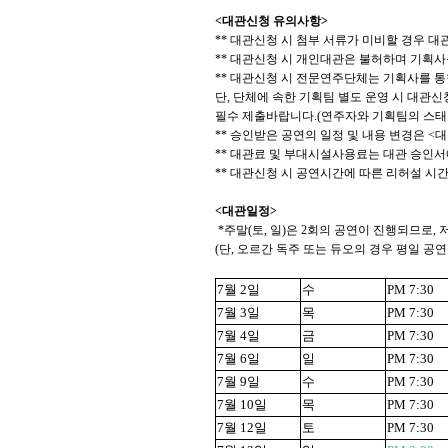
<
대관신청 유의사항
>
**
대관신청 시 첨부 서류가 미비할 경우 대
**
대관신청 시 개인대관은 불허하며 기획사
**
대관신청 시 전문연주단체는 기획사를 통
단
,
단체에 속한 기획팀 별도 운영 시 대관신
필수 제출바랍니다
.(
연주자와 기획팀의 스태
**
승인받은 공연의 일정 및 내용 변경은
<
대
**
대관료 및 부대시설사용료는 대관 승인서
**
대관신청 시 공연시간에 따른 리허설 시
<
대관일정
>
*
주말
(
토
,
일
)
은
2
회의 공연이 진행되므로
,
(
단
,
오르간 독주 또는 듀오의 경우 평일 공연
7
월
2
일
수
PM 7:30
7
월
3
일
목
PM 7:30
7
월
4
일
금
PM 7:30
7
월
6
일
일
PM 7:30
7
월
9
일
수
PM 7:30
7
월
10
일
목
PM 7:30
7
월
12
일
토
PM 7:30