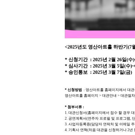
<2025
년도 영산아트홀 하반기
(7
*
신청기간
: 2025
년
2
월
26
일
(
수
)
*
심사기간
: 2025
년
3
월
5
일
(
수
)~
*
승인통보
: 2025
년
3
월
7
일
(
금
)
*
신청방법
:
영산아트홀 홈페이지에서 대관
영산아트홀 홈페이지
>
대관안내
>
대관절차
*
첨부서류
:
1.
대관신청서
(
홈페이지에서 접수 할 경우 
2.
공연계획서
(
연주자 프로필 및 프로그램
,
단
3.
사업자등록증
(
담당자 연락처 및 이메일 주
4.
기획사 연혁
(
처음 대관을 신청하거나
2
년