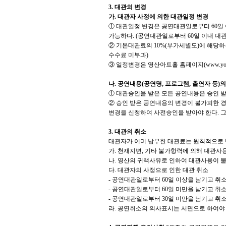
3.
대관의 변경
가
.
대관자 사정에 의한 대관일정 변경
①
대관일정 변경은 공연대관일로부터
60
일
가능하다
. (
공연대관일로부터
60
일 이내 대
②
기본대관료의
10%(
부가세별도
)
에 해당하
수수료 미부과
)
③
일정변경은 영산아트홀 홈페이지
(www.you
나
.
공연내용
(
공연명
,
프로그램
,
출연자 등
)
의
①
대관승인을 받은 모든 공연내용은 승인 받
②
승인 받은 공연내용의 변경이 불가피한 
변경을 신청하여 사전승인을 받아야 한다
.
그
3.
대관의 취소
대관자가 이미 납부한 대관료는 원칙적으로
가
.
천재지변
,
기타 불가항력에 의해 대관사용
나
.
영산의 귀책사유로 인하여 대관사용이 불
다
.
대관자의 사정으로 인한 대관 취소
-
공연대관일로부터
60
일 이상을 남기고 취
-
공연대관일로부터
60
일 미만을 남기고 취소
-
공연대관일로부터
30
일 미만을 남기고 취소
라
.
공연취소의 의사표시는 서면으로 하여야