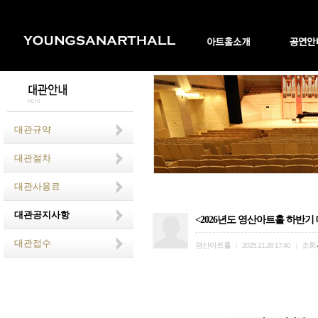
대관규약
대관절차
대관사용료
대관공지사항
<2026년도 영산아트홀 하반기
대관접수
영산아트홀
조회
|
2025.11.28 17:40
|