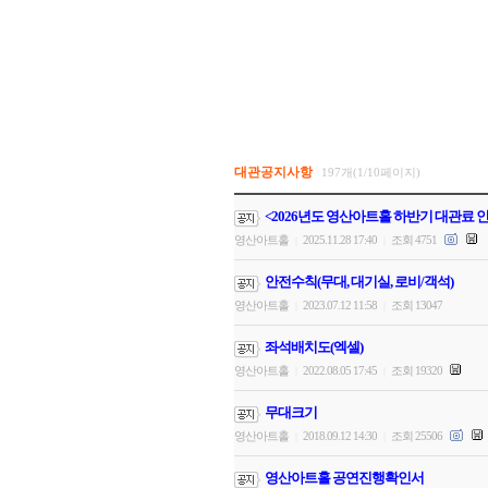
대관공지사항
197개(1/10페이지)
<2026년도 영산아트홀 하반기 대관료 
영산아트홀
2025.11.28 17:40
조회 4751
|
|
안전수칙(무대, 대기실, 로비/객석)
영산아트홀
2023.07.12 11:58
조회 13047
|
|
좌석배치도(엑셀)
영산아트홀
2022.08.05 17:45
조회 19320
|
|
무대크기
영산아트홀
2018.09.12 14:30
조회 25506
|
|
영산아트홀 공연진행확인서