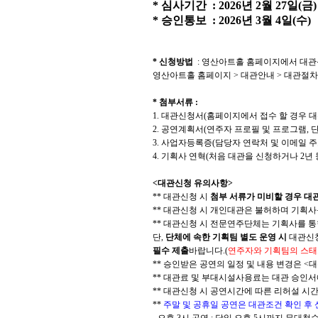
*
심사기간
: 2026
년 2월 27일(금
*
승인통보
: 2026
년 3
월 4
일
(수
)
*
신청방법
:
영산아트홀 홈페이지에서 대관
영산아트홀 홈페이지
>
대관안내
>
대관절차
*
첨부서류
:
1.
대관신청서
(
홈페이지에서 접수 할 경우 
2.
공연계획서
(
연주자 프로필 및 프로그램
,
단
3.
사업자등록증
(
담당자 연락처 및 이메일 주
4.
기획사 연혁
(
처음 대관을 신청하거나
2
년
<
대관신청 유의사항
>
**
대관신청 시
첨부 서류가 미비할 경우 대
**
대관신청 시 개인대관은 불허하며 기획사
**
대관신청 시 전문연주단체는 기획사를 통
단
,
단체에 속한 기획팀 별도 운영 시
대관신청
필수 제출
바랍니다
.(
연주자와 기획팀의 스태
**
승인받은 공연의 일정 및 내용 변경은
<
대
**
대관료 및 부대시설사용료는 대관 승인서
**
대관신청 시 공연시간에 따른 리허설 시
**
주말 및 공휴일 공연은 대관조건 확인 후