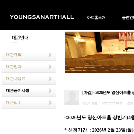
대관규약
대관절차
대관사용료
대관공지사항
[마감] <2026년도 영산아트홀 상
대관접수
영산아트홀
조회
|
2026.02.20 16:50
|
<2026
년도 영산아트홀 상반기
(4
*
신청기간
: 2026
년 2
월
23
일
(월
)