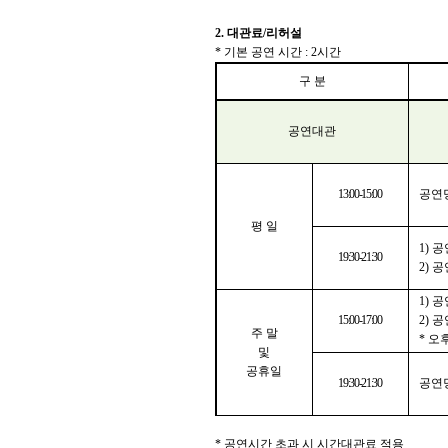
2.
대관료
/
리허설
*
기본 공연 시간
: 2
시간
구 분
공연대관
13:00-15:00
공연
평 일
1)
공
19:30-21:30
2)
공
1)
공
15:00-17:00
2)
공
주 말
*
오
및
공휴일
19:30-21:30
공연
*
공연시간 초과 시 시간대관료 적용