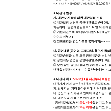
*
시간대관
440,000
원
/
야간대관
880,000
원
/
3.
대관의 변경
가
.
대관자 사정에 의한 대관일정 변경
①
대관일정 변경은 공연대관일로부터
60
일
가능하다
. (
공연대관일로부터
60
일 이내 대
②
기본대관료의
10%(
부가세별도
)
에 해당하
수수료 미부과
)
③
일정변경은 영산아트홀 홈페이지
(www.you
나
.
공연내용
(
공연명
,
프로그램
,
출연자 등
)
의
①
대관승인을 받은 모든 공연내용은 승인 받
②
공연내용 변경은 공연대관일로부터
60
일
③
승인 받은 공연내용의 변경이 불가피한 
변경을 신청하여 사전승인을 받아야 한다
.
그
3.
대관의 취소
*2026
년
1
월 대관부터 적용
대관자가 이미 납부한 대관료는 원칙적으로
가
.
천재지변
,
기타 불가항력에 의해 대관사용
나
.
영산의 귀책사유로 인하여 대관사용이 불
다
.
대관자의 사정으로 인한 대관 취소
-
공연대관일로부터
90
일 이상
을 남기고 취
-
공연대관일로부터
90
일 미만
을 남기고 취