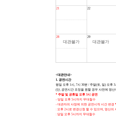
21
22
28
29
대관불가
대관불가
<
대관안내
>
1.
공연시간
평일 오후
1
시
, 7
시
30
분
/
주말
(
토
,
일
)
오후
3
(
단
,
공연시간 조정을 원할 경우 사전에 영산
*
주말 및 공휴일 오후
3
시
공연
-
당일 오후
5
시까지 무대철수
-
대관자의 사정에 의한 공연시작 시간 변경
:
오후
2
시로 변경신청 할 수 있으며
,
영산의 
:
당일 오후
5
시까지 무대철수