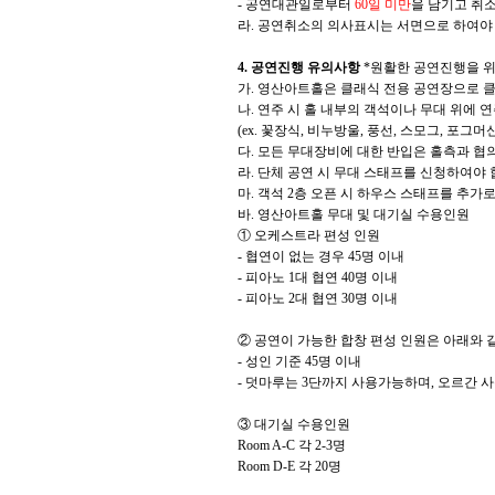
-
공연대관일로부터
60
일 미만
을 남기고 취
라
.
공연취소의 의사표시는 서면으로 하여야
4.
공연진행 유의사항
*
원활한 공연진행을 위
가
.
영산아트홀은 클래식 전용 공연장으로 클
나
.
연주 시 홀 내부의 객석이나 무대 위에 
(ex.
꽃장식
,
비누방울
,
풍선
,
스모그
,
포그머
다
.
모든 무대장비에 대한 반입은 홀측과 협
라
.
단체 공연 시 무대 스태프를 신청하여야
마
.
객석
2
층 오픈 시 하우스 스태프를 추가
바
.
영산아트홀 무대 및 대기실 수용인원
①
오케스트라 편성 인원
-
협연이 없는 경우
45
명 이내
-
피아노
1
대 협연
40
명 이내
-
피아노
2
대 협연
30
명 이내
②
공연이 가능한 합창 편성 인원은 아래와 
-
성인 기준
45
명 이내
-
덧마루는
3
단까지 사용가능하며
,
오르간 사
③
대기실 수용인원
Room A-C
각
2-3
명
Room D-E
각
20
명