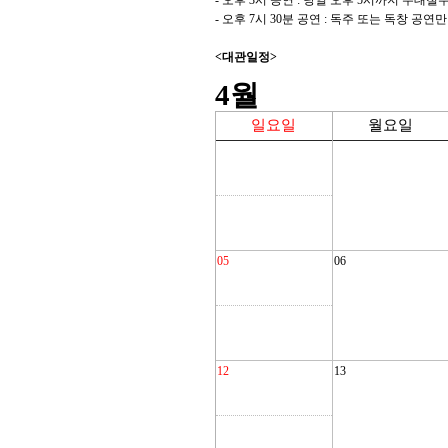
-
오후
3
시 공연
:
당일 오후
5
시까지 무대철
-
오후
7
시
30
분 공연
:
독주 또는 독창 공연만
<
대관일정
>
4
월
일요일
월요일
05
06
12
13