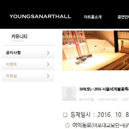
공지사항
이벤트
자료실
10/8(토) <2016 서울세계불
영산아트홀
조회
|
2016.10.05 18:21
|