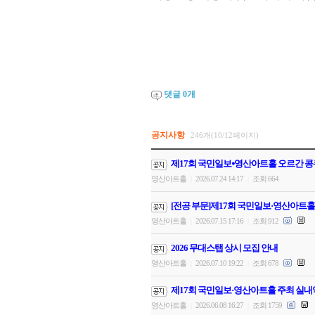
댓글
0
개
공지사항
246개(10/12페이지)
제17회 국민일보⦁영산아트홀 오르간 콩
영산아트홀
2026.07.24 14:17
조회 664
|
|
[전공 부문]제17회 국민일보·영산아트홀
영산아트홀
2026.07.15 17:16
조회 912
|
|
2026 무대스탭 상시 모집 안내
영산아트홀
2026.07.10 19:22
조회 678
|
|
제17회 국민일보·영산아트홀 주최 실내
영산아트홀
2026.06.08 16:27
조회 1759
|
|