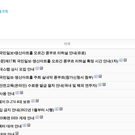
글
0
개
제목
 국민일보⦁영산아트홀 오르간 콩쿠르 리허설 안내(유료)
부문]제17회 국민일보·영산아트홀 오르간 콩쿠르 리허설 확정 시간 안내(1차)
 무대스탭 상시 모집 안내
 국민일보·영산아트홀 주최 실내악 콩쿠르(참가신청서 첨부)
안전교육(온라인) 수료증 발급 절차 안내(국내 및 해외 연주자)
사용 안내
 D-274 4대 보유
입 금지 안내(2022년 1월부터 시행)
ED화면 DID 게재 안내
터 대여 안내
대여 안내