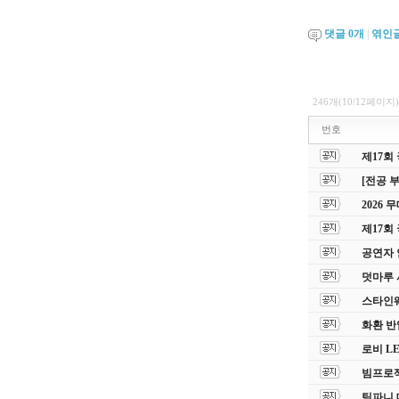
댓글
0
개
|
엮인
246개(10/12페이지)
번호
제17회
[전공 
2026
제17회
공연자 
덧마루 
스타인웨이
화환 반
로비 L
빔프로젝
팀파니 