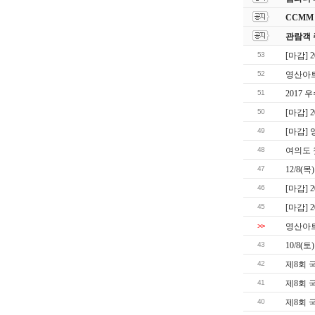
CCMM
관람객 
53
[마감]
52
영산아트
51
2017
50
[마감]
49
[마감]
48
여의도 
47
12/8
46
[마감]
45
[마감]
>>
영산아
43
10/8
42
제8회 
41
제8회 
40
제8회 