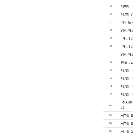
33
제8회 
32
제2회 
31
여의도 
30
영산아
29
[마감]
28
[마감]
27
영산아
26
10월 
25
제7회 
24
제7회 
23
제7회 
22
제7회 
[주차안
21
다.
20
제7회 
19
제7회 
18
제1회 