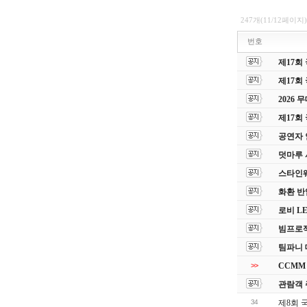
247개(11/12페이지)
번호
제17회
제17회
2026
제17회
공연자 
덧마루 
스타인웨이
화환 반
로비 L
빔프로젝
팀파니 
>>
CCMM
관람객 
34
제8회 