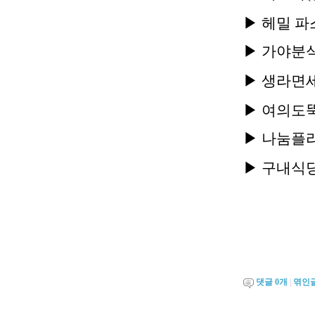
▶ 헤
밀 파스
▶
가야분식(
▶
생라면세대
▶
여의도뚝배
▶ 나눔플라
▶ 구내식당(
댓글
0
개
|
엮인