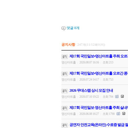
댓글
0
개
공지사항
247개(11/12페이지)
제17회 국민일보⦁영산아트홀 주최 오르
영산아트홀
2026.08.07 16:16
조회 213
|
|
제17회 국민일보⦁영산아트홀 오르간 콩
영산아트홀
2026.07.24 14:17
조회 753
|
|
2026 무대스탭 상시 모집 안내
영산아트홀
2026.07.10 19:22
조회 704
|
|
제17회 국민일보·영산아트홀 주최 실내
영산아트홀
2026.06.08 16:27
조회 1790
|
|
공연자 안전교육(온라인) 수료증 발급 절