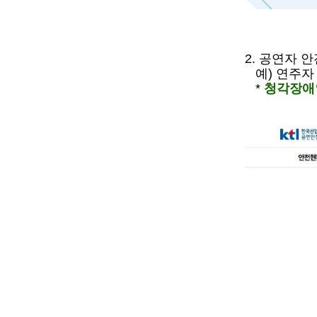
2.
공연자 안
예
)
연주
*
청각장애