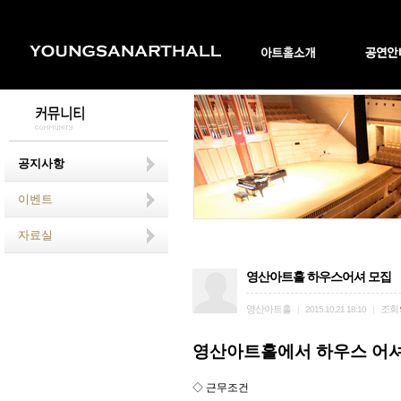
공지사항
이벤트
자료실
영산아트홀 하우스어셔 모집
영산아트홀
조회
|
2015.10.21 18:10
|
영산아트홀에서 하우스 어셔
◇ 근무조건