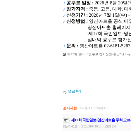
♪
콩쿠르 일정
:
2026
년
8
월
20
일
(
♪
참가자격
:
중등
,
고등
,
대학
,
대
♪
신청기간
:
2026
년 7월 1일
(수
) ~
♪
신청방법
:
영산아트홀 공식 메
영산아트홀 홈페이지 > 커
'제17회 국민일보·영산아트홀
실내악 콩쿠르 참가신청서 
♪
문의
:
영산아트홀
02-6181-5263,
제17회 실내악 콩쿠르 참가신청서(양식).hwp
댓글
0
개
공지사항
247개(11/12페이지)
제17회 국민일보⦁영산아트홀 주최 오르
영산아트홀
2026.08.07 16:16
조회 186
|
|