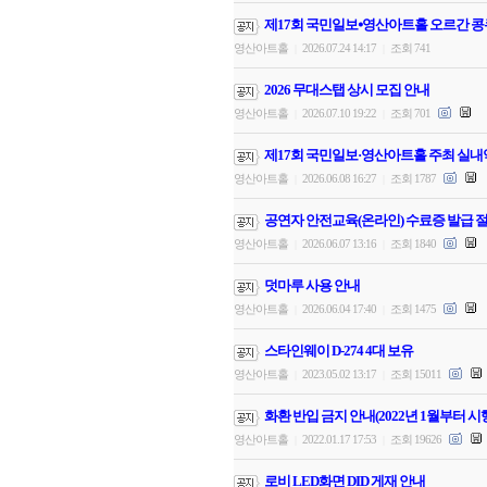
제17회 국민일보⦁영산아트홀 오르간 콩
영산아트홀
2026.07.24 14:17
조회 741
|
|
2026 무대스탭 상시 모집 안내
영산아트홀
2026.07.10 19:22
조회 701
|
|
제17회 국민일보·영산아트홀 주최 실내
영산아트홀
2026.06.08 16:27
조회 1787
|
|
공연자 안전교육(온라인) 수료증 발급 절
영산아트홀
2026.06.07 13:16
조회 1840
|
|
덧마루 사용 안내
영산아트홀
2026.06.04 17:40
조회 1475
|
|
스타인웨이 D-274 4대 보유
영산아트홀
2023.05.02 13:17
조회 15011
|
|
화환 반입 금지 안내(2022년 1월부터 시
영산아트홀
2022.01.17 17:53
조회 19626
|
|
로비 LED화면 DID 게재 안내