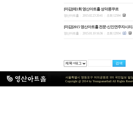
[마감]제1회 영산아트홀 성악콩쿠르
영산아트홀
2015.02.23 20:41
조회 12594
|
|
[마감]2015 영산아트홀 전문·신인연주자시리
영산아트홀
2015.01.10 16:36
조회 12934
|
|
서울특별시 영등포구 여의공원로 101 국민일보 빌딩 지하2층 / TEL 
Copyright @ 2014 by Youngsanarthall All Rights Reser