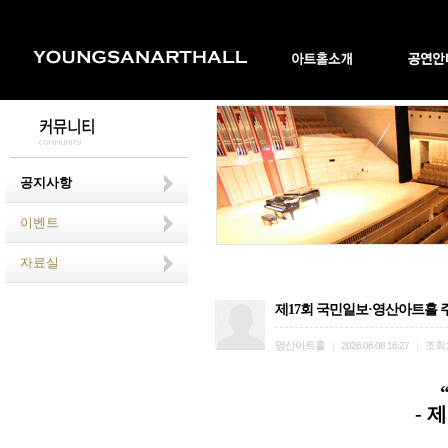
공지사항
이벤트
자료실
제17회 국민일보·영산아트홀 
영산아트홀
조회
|
2026.06.08 16:27
|
- 제