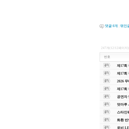
댓글
0
개
|
엮인
247개(12/12페이지)
번호
제17회
제17회
2026
제17회
공연자 
덧마루 
스타인웨이
화환 반
로비 L