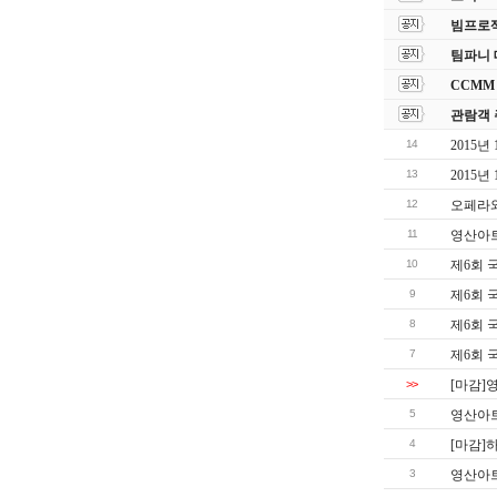
빔프로젝
팀파니 
CCMM
관람객 
14
2015
13
2015
12
오페라와
11
영산아트
10
제6회 
9
제6회 
8
제6회 
7
제6회 
>>
[마감]
5
영산아트
4
[마감]
3
영산아트