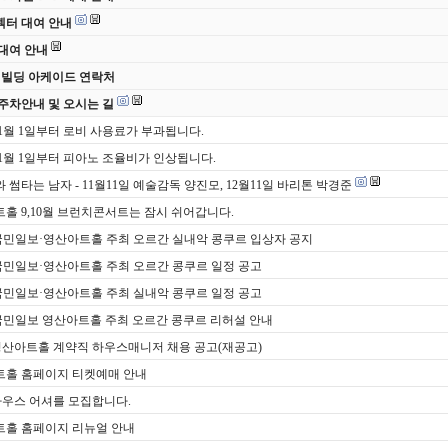
터 대여 안내
대여 안내
 빌딩 아케이드 연락처
주차안내 및 오시는 길
년 1월 1일부터 로비 사용료가 부과됩니다.
년 1월 1일부터 피아노 조율비가 인상됩니다.
 썸타는 남자 - 11월11일 예술감독 양진모, 12월11일 바리톤 박경준
홀 9,10월 브런치콘서트는 잠시 쉬어갑니다.
국민일보·영산아트홀 주최 오르간 실내악 콩쿠르 입상자 공지
국민일보·영산아트홀 주최 오르간 콩쿠르 일정 공고
국민일보·영산아트홀 주최 실내악 콩쿠르 일정 공고
국민일보 영산아트홀 주최 오르간 콩쿠르 리허설 안내
영산아트홀 계약직 하우스매니저 채용 공고(재공고)
홀 홈페이지 티켓예매 안내
하우스 어셔를 모집합니다.
홀 홈페이지 리뉴얼 안내