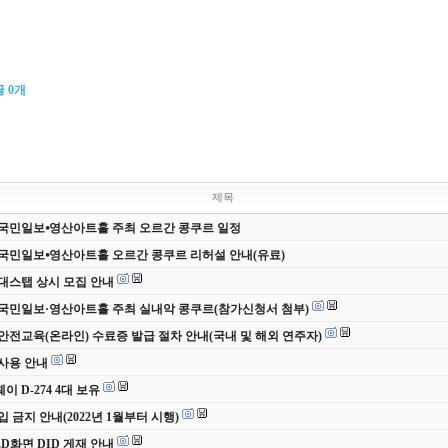
글
0
개
제목
 국민일보⦁영산아트홀 주최 오르간 콩쿠르 일정
 국민일보⦁영산아트홀 오르간 콩쿠르 리허설 안내(유료)
 무대스탭 상시 모집 안내
 국민일보·영산아트홀 주최 실내악 콩쿠르(참가신청서 첨부)
안전교육(온라인) 수료증 발급 절차 안내(국내 및 해외 연주자)
사용 안내
 D-274 4대 보유
입 금지 안내(2022년 1월부터 시행)
ED화면 DID 게재 안내