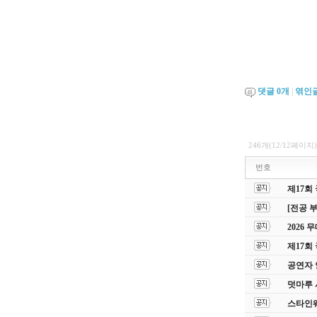
댓글
0
개
|
엮인
246개(12/12페이지)
번호
제17회
[전공 
2026
제17회
공연자 
덧마루 
스타인웨이