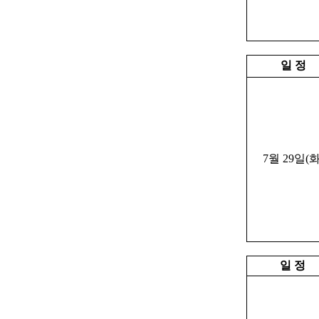
일 정
7월 29일(화
일 정