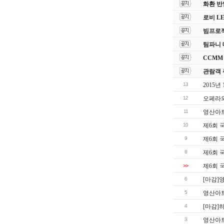
화환 반
로비 L
빔프로젝
팀파니 
CCMM
관람객 
13
2015
12
오페라와
11
영산아트
10
제6회 
9
제6회 
8
제6회 
>>
제6회 
6
[마감]
5
영산아트
4
[마감]
3
영산아트