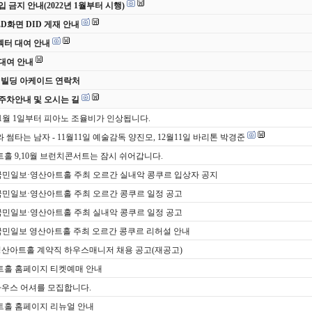
입 금지 안내(2022년 1월부터 시행)
ED화면 DID 게재 안내
터 대여 안내
대여 안내
 빌딩 아케이드 연락처
주차안내 및 오시는 길
년 1월 1일부터 피아노 조율비가 인상됩니다.
 썸타는 남자 - 11월11일 예술감독 양진모, 12월11일 바리톤 박경준
홀 9,10월 브런치콘서트는 잠시 쉬어갑니다.
국민일보·영산아트홀 주최 오르간 실내악 콩쿠르 입상자 공지
국민일보·영산아트홀 주최 오르간 콩쿠르 일정 공고
국민일보·영산아트홀 주최 실내악 콩쿠르 일정 공고
국민일보 영산아트홀 주최 오르간 콩쿠르 리허설 안내
영산아트홀 계약직 하우스매니저 채용 공고(재공고)
홀 홈페이지 티켓예매 안내
하우스 어셔를 모집합니다.
홀 홈페이지 리뉴얼 안내