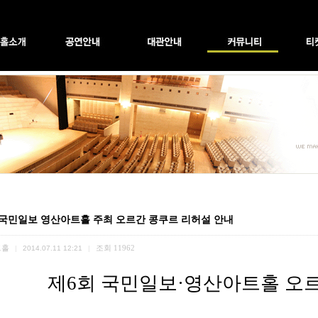
 국민일보 영산아트홀 주최 오르간 콩쿠르 리허설 안내
트홀
조회
11962
|
2014.07.11 12:21
|
제6회 국민일보
·
영산아트홀 오