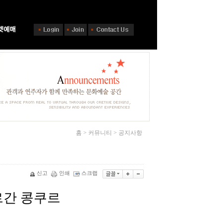
홈 > 커뮤니티 > 공지사항
신고
인쇄
스크랩
르간 콩쿠르